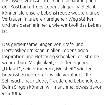
Loslassen, vom Aufbruch und Neuanfang und
der Kostbarkeit des Lebens singen. Vielleicht
können sie unsere Lebensfreude wecken, unser
Vertrauen in unseren ureigenen Weg stärken
KONTAKTE
und uns daran erinnern, wie wertvoll das Leben
SO KOMMEN SIE ZU UNS
ist.
UNSER PROFIL
Das gemeinsame Singen von Kraft- und
FILM ZUR KIRCHE DER STILLE
Herzensliedern kann in allen Lebenslagen
FÖRDERVEREIN
Inspiration und Hoffnung schenken, es ist eine
wunderbare Möglichkeit, sich der eigenen
VERMIETUNG
„Urkraft“, seiner inneren „Weisheit“ wieder
NEWSLETTER
bewusst zu werden. Uns alle verbindet die
Sehnsucht nach Liebe, Freude und Lebendigkeit.
ARCHIV
Beim Singen können wir manchmal etwas davon
IMPRESSUM
erfahren.
DATENSCHUTZERKLÄRUNG