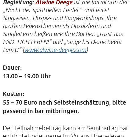
Begleitung:
Alwine Deege
ist die Initiatorin der
„Nacht der spirituellen Lieder“ und leitet
Singreisen, Hospiz- und Singworkshops. Ihre
KIRCHE DER STILLE
großen Lebensthemen als Hospizlerin und
Singleiterin heißen wie Ihre Bücher: „Lasst uns
Helenenstraße 14A
END–LICH LEBEN!“ und „Singe bis Deine Seele
22765 Hamburg
Tel: 040-21088468
tanzt!“ (
www.alwine-deege.com
)
Dauer:
13.00 – 19.00 Uhr
Kosten:
55 – 70 Euro nach Selbsteinschätzung, bitte
passend in bar mitbringen.
Der Teilnahmebeitrag kann am Seminartag bar
entrichtet oder gerne im Voraus Überwiesen