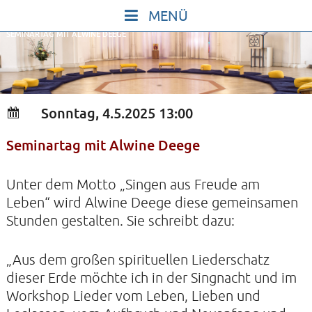
Skip
to
SEMINARTAG MIT ALWINE DEEGE
content
START
IN STILLE SEIN
SINGEN UND SCHWEIGEN
Sonntag, 4.5.2025 13:00
BEWEGEN UND TANZEN
Seminartag mit Alwine Deege
GOTT UND DAS LEBEN FEIERN
HEILKRAFT DES KÖRPERS
Unter dem Motto „Singen aus Freude am
STILLE UND SPIEL FÜR KINDER UND
Leben“ wird Alwine Deege diese gemeinsamen
Stunden gestalten. Sie schreibt dazu:
JUGENDLICHE
VORTRÄGE
„Aus dem großen spirituellen Liederschatz
KONZERTE
dieser Erde möchte ich in der Singnacht und im
Workshop Lieder vom Leben, Lieben und
ALLE TERMINE