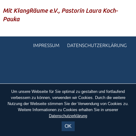
Mit KlangRäume e.V., Pastorin Laura Koch-
KONTAKTE
Pauka
SO KOMMEN SIE ZU UNS
UNSER PROFIL
IMPRESSUM
DATENSCHUTZERKLÄRUNG
FILM ZUR KIRCHE DER STILLE
FÖRDERVEREIN
VERMIETUNG
NEWSLETTER
ARCHIV
Um unsere Webseite für Sie optimal zu gestalten und fortlaufend
verbessern zu können, verwenden wir Cookies. Durch die weitere
IMPRESSUM
Nutzung der Webseite stimmen Sie der Verwendung von Cookies zu.
Weitere Informationen zu Cookies erhalten Sie in unserer
DATENSCHUTZERKLÄRUNG
Datenschutzerklärung
OK