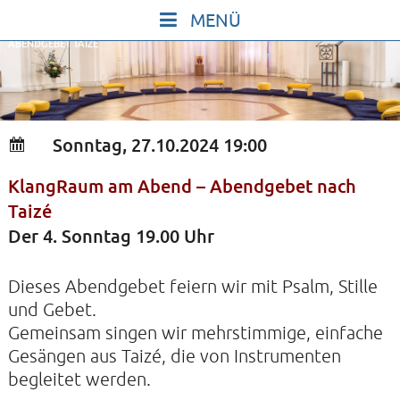
Skip
to
ABENDGEBET TAIZÉ
content
START
IN STILLE SEIN
SINGEN UND SCHWEIGEN
Sonntag, 27.10.2024 19:00
BEWEGEN UND TANZEN
KlangRaum am Abend – Abendgebet nach
GOTT UND DAS LEBEN FEIERN
Taizé
HEILKRAFT DES KÖRPERS
Der 4. Sonntag 19.00 Uhr
STILLE UND SPIEL FÜR KINDER UND
Dieses Abendgebet feiern wir mit Psalm, Stille
JUGENDLICHE
und Gebet.
VORTRÄGE
Gemeinsam singen wir mehrstimmige, einfache
KONZERTE
Gesängen aus Taizé, die von Instrumenten
begleitet werden.
ALLE TERMINE