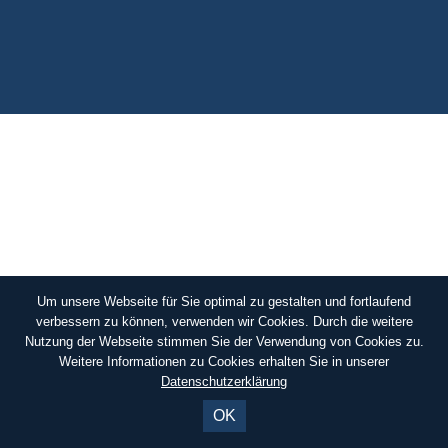
KONTAKTE
SO KOMMEN SIE ZU UNS
UNSER PROFIL
FILM ZUR KIRCHE DER STILLE
FÖRDERVEREIN
VERMIETUNG
NEWSLETTER
ARCHIV
Um unsere Webseite für Sie optimal zu gestalten und fortlaufend
verbessern zu können, verwenden wir Cookies. Durch die weitere
IMPRESSUM
Nutzung der Webseite stimmen Sie der Verwendung von Cookies zu.
Weitere Informationen zu Cookies erhalten Sie in unserer
DATENSCHUTZERKLÄRUNG
Datenschutzerklärung
OK