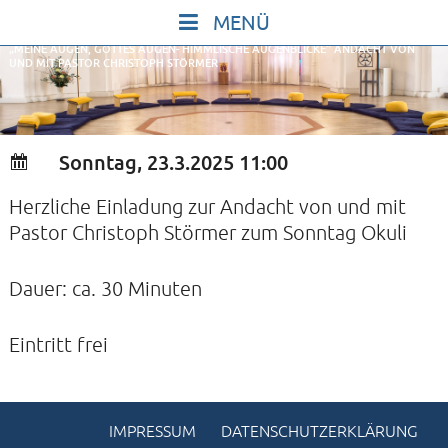
Skip
to
„MEINE AUGEN, GOTTES AUGEN- HIMMLISCHE AUGENBLICKE“ ANDACHT VON
content
UND MIT PASTOR CHRISTOPH STÖRMER
START
IN STILLE SEIN
SINGEN UND SCHWEIGEN
Sonntag, 23.3.2025 11:00
BEWEGEN UND TANZEN
Herzliche Einladung zur Andacht von und mit
GOTT UND DAS LEBEN FEIERN
Pastor Christoph Störmer zum Sonntag Okuli
HEILKRAFT DES KÖRPERS
STILLE UND SPIEL FÜR KINDER UND
Dauer: ca. 30 Minuten
JUGENDLICHE
Eintritt frei
VORTRÄGE
KONZERTE
ALLE TERMINE
IMPRESSUM
DATENSCHUTZERKLÄRUNG