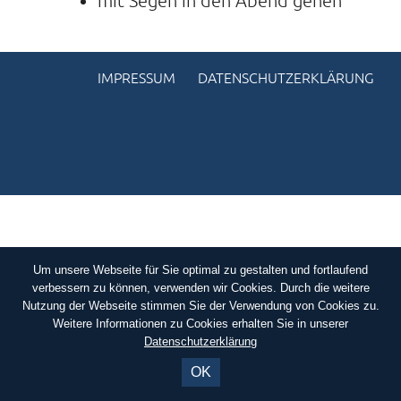
mit Segen in den Abend gehen
KONTAKTE
SO KOMMEN SIE ZU UNS
IMPRESSUM
DATENSCHUTZERKLÄRUNG
UNSER PROFIL
FILM ZUR KIRCHE DER STILLE
FÖRDERVEREIN
VERMIETUNG
NEWSLETTER
ARCHIV
Um unsere Webseite für Sie optimal zu gestalten und fortlaufend
verbessern zu können, verwenden wir Cookies. Durch die weitere
IMPRESSUM
Nutzung der Webseite stimmen Sie der Verwendung von Cookies zu.
Weitere Informationen zu Cookies erhalten Sie in unserer
DATENSCHUTZERKLÄRUNG
Datenschutzerklärung
OK