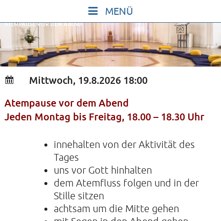
Skip
to
ATEMPAUSE VOR DEM ABEND
content
START
IN STILLE SEIN
SINGEN UND SCHWEIGEN
Mittwoch, 19.8.2026 18:00
BEWEGEN UND TANZEN
Atempause vor dem Abend
GOTT UND DAS LEBEN FEIERN
Jeden Montag bis Freitag, 18.00 – 18.30 Uhr
HEILKRAFT DES KÖRPERS
STILLE UND SPIEL FÜR KINDER UND
innehalten von der Aktivität des
Tages
JUGENDLICHE
uns vor Gott hinhalten
VORTRÄGE
dem Atemfluss folgen und in der
KONZERTE
Stille sitzen
achtsam um die Mitte gehen
ALLE TERMINE