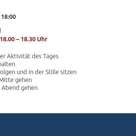
 18:00
KIRCHE
d
Helenens
22765 Ha
18.00 – 18.30 Uhr
Tel: 040-
er Aktivität des Tages
halten
lgen und in der Stille sitzen
Mitte gehen
n Abend gehen