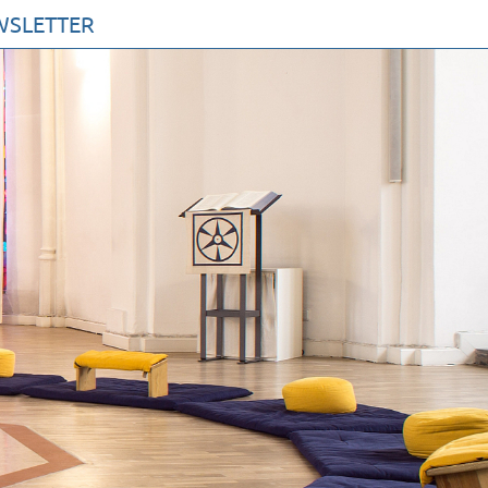
WSLETTER
AKTE
MMEN SIE ZU UNS
 PROFIL
UR KIRCHE DER STILLE
RVEREIN
ETUNG
ETTER
V
SSUM
NSCHUTZERKLÄRUNG