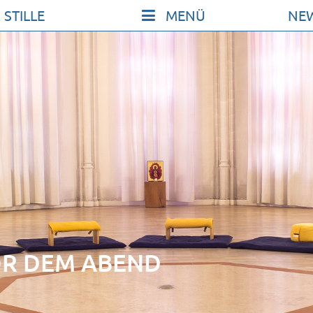
 STILLE
NE
KONT
SO KO
UNSER
FILM Z
FÖRDE
VERMI
ICHE
NEWSL
ARCHI
OR DEM ABEND
IMPRE
DATE