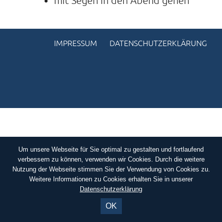
mit Segen in den Abend gehen
KONTAKTE
SO KOMMEN SIE ZU UNS
IMPRESSUM
DATENSCHUTZERKLÄRUNG
UNSER PROFIL
FILM ZUR KIRCHE DER STILLE
FÖRDERVEREIN
VERMIETUNG
NEWSLETTER
ARCHIV
Um unsere Webseite für Sie optimal zu gestalten und fortlaufend
verbessern zu können, verwenden wir Cookies. Durch die weitere
IMPRESSUM
Nutzung der Webseite stimmen Sie der Verwendung von Cookies zu.
Weitere Informationen zu Cookies erhalten Sie in unserer
DATENSCHUTZERKLÄRUNG
Datenschutzerklärung
OK