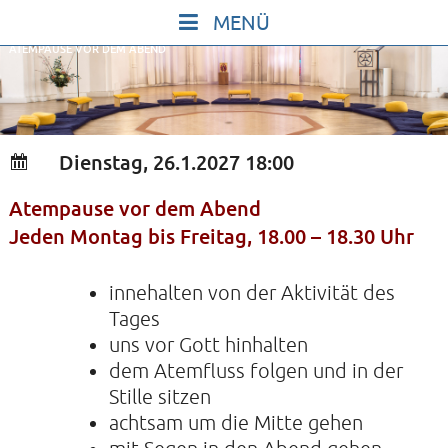
Skip
to
ATEMPAUSE VOR DEM ABEND
content
START
IN STILLE SEIN
SINGEN UND SCHWEIGEN
Dienstag, 26.1.2027 18:00
BEWEGEN UND TANZEN
Atempause vor dem Abend
GOTT UND DAS LEBEN FEIERN
Jeden Montag bis Freitag, 18.00 – 18.30 Uhr
HEILKRAFT DES KÖRPERS
STILLE UND SPIEL FÜR KINDER UND
innehalten von der Aktivität des
Tages
JUGENDLICHE
uns vor Gott hinhalten
VORTRÄGE
dem Atemfluss folgen und in der
KONZERTE
Stille sitzen
achtsam um die Mitte gehen
ALLE TERMINE