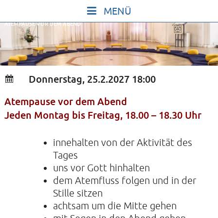
Skip
to
ATEMPAUSE VOR DEM ABEND
content
START
IN STILLE SEIN
SINGEN UND SCHWEIGEN
Donnerstag, 25.2.2027 18:00
BEWEGEN UND TANZEN
Atempause vor dem Abend
GOTT UND DAS LEBEN FEIERN
Jeden Montag bis Freitag, 18.00 – 18.30 Uhr
HEILKRAFT DES KÖRPERS
STILLE UND SPIEL FÜR KINDER UND
innehalten von der Aktivität des
Tages
JUGENDLICHE
uns vor Gott hinhalten
VORTRÄGE
dem Atemfluss folgen und in der
KONZERTE
Stille sitzen
achtsam um die Mitte gehen
ALLE TERMINE