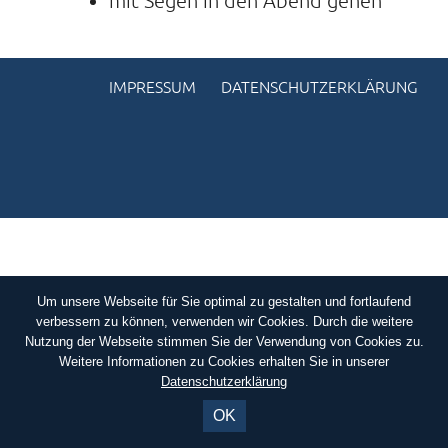
mit Segen in den Abend gehen
KONTAKTE
SO KOMMEN SIE ZU UNS
IMPRESSUM
DATENSCHUTZERKLÄRUNG
UNSER PROFIL
FILM ZUR KIRCHE DER STILLE
FÖRDERVEREIN
VERMIETUNG
NEWSLETTER
ARCHIV
Um unsere Webseite für Sie optimal zu gestalten und fortlaufend
verbessern zu können, verwenden wir Cookies. Durch die weitere
IMPRESSUM
Nutzung der Webseite stimmen Sie der Verwendung von Cookies zu.
Weitere Informationen zu Cookies erhalten Sie in unserer
DATENSCHUTZERKLÄRUNG
Datenschutzerklärung
OK