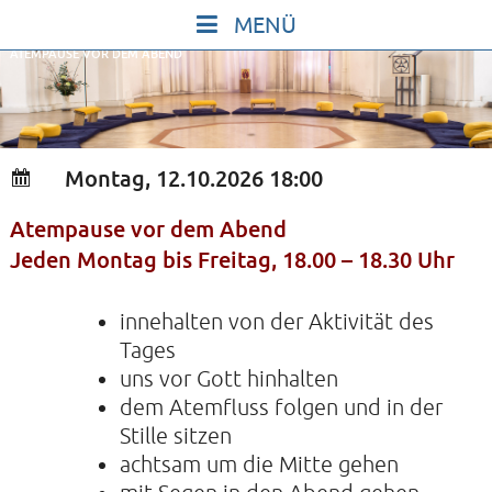
Skip
to
ATEMPAUSE VOR DEM ABEND
content
START
IN STILLE SEIN
SINGEN UND SCHWEIGEN
Montag, 12.10.2026 18:00
BEWEGEN UND TANZEN
Atempause vor dem Abend
GOTT UND DAS LEBEN FEIERN
Jeden Montag bis Freitag, 18.00 – 18.30 Uhr
HEILKRAFT DES KÖRPERS
STILLE UND SPIEL FÜR KINDER UND
innehalten von der Aktivität des
Tages
JUGENDLICHE
uns vor Gott hinhalten
VORTRÄGE
dem Atemfluss folgen und in der
KONZERTE
Stille sitzen
achtsam um die Mitte gehen
ALLE TERMINE