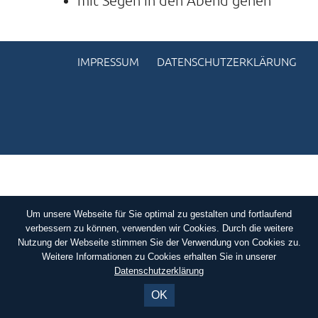
mit Segen in den Abend gehen
KONTAKTE
SO KOMMEN SIE ZU UNS
IMPRESSUM
DATENSCHUTZERKLÄRUNG
UNSER PROFIL
FILM ZUR KIRCHE DER STILLE
FÖRDERVEREIN
VERMIETUNG
NEWSLETTER
ARCHIV
Um unsere Webseite für Sie optimal zu gestalten und fortlaufend
verbessern zu können, verwenden wir Cookies. Durch die weitere
IMPRESSUM
Nutzung der Webseite stimmen Sie der Verwendung von Cookies zu.
Weitere Informationen zu Cookies erhalten Sie in unserer
DATENSCHUTZERKLÄRUNG
Datenschutzerklärung
OK