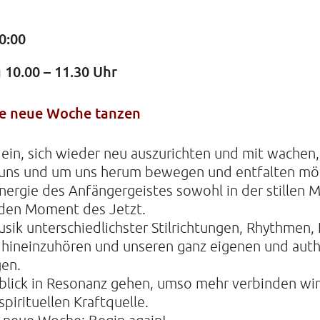
0:00
KIRCHE
g
10.00 – 11.30 Uhr
Helenens
22765 Ha
Tel: 040-
ie neue Woche tanzen
in, sich wieder neu auszurichten und mit wachen,
 uns und um uns herum bewegen und entfalten mö
nergie des Anfängergeistes sowohl in der stillen M
 den Moment des Jetzt.
usik unterschiedlichster Stilrichtungen, Rhythmen,
s hineinzuhören und unseren ganz eigenen und aut
en.
lick in Resonanz gehen, umso mehr verbinden wir
pirituellen Kraftquelle.