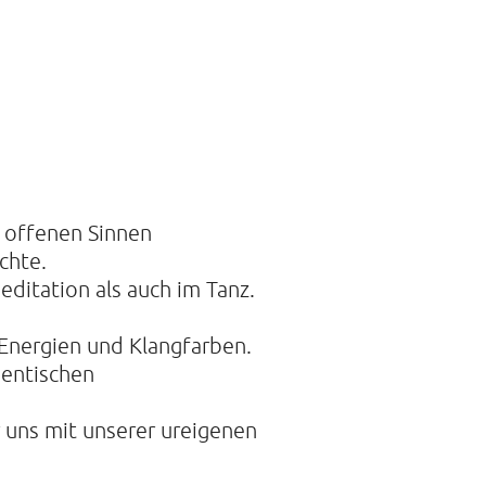
 DER STILLE
traße 14A
mburg
21088468
 offenen Sinnen
chte.
editation als auch im Tanz.
 Energien und Klangfarben.
hentischen
 uns mit unserer ureigenen