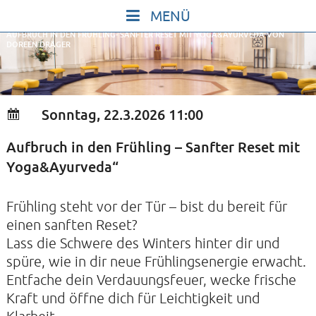
Skip
to
AUFBRUCH IN DEN FRÜHLING- SANFTER RESET MIT YOGA&AYURVEDA VON
content
DOREEN DRÄGER
START
IN STILLE SEIN
SINGEN UND SCHWEIGEN
Sonntag, 22.3.2026 11:00
BEWEGEN UND TANZEN
Aufbruch in den Frühling – Sanfter Reset mit
GOTT UND DAS LEBEN FEIERN
Yoga&Ayurveda“
HEILKRAFT DES KÖRPERS
STILLE UND SPIEL FÜR KINDER UND
Frühling steht vor der Tür – bist du bereit für
einen sanften Reset?
JUGENDLICHE
Lass die Schwere des Winters hinter dir und
VORTRÄGE
spüre, wie in dir neue Frühlingsenergie erwacht.
KONZERTE
Entfache dein Verdauungsfeuer, wecke frische
Kraft und öffne dich für Leichtigkeit und
ALLE TERMINE