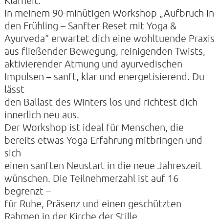
Klarheit.
In meinem 90-minütigen Workshop „Aufbruch in
den Frühling – Sanfter Reset mit Yoga &
Ayurveda“ erwartet dich eine wohltuende Praxis
KONTAKTE
aus fließender Bewegung, reinigenden Twists,
SO KOMMEN SIE ZU UNS
aktivierender Atmung und ayurvedischen
Impulsen – sanft, klar und energetisierend. Du
UNSER PROFIL
lässt
FILM ZUR KIRCHE DER STILLE
den Ballast des Winters los und richtest dich
innerlich neu aus.
FÖRDERVEREIN
Der Workshop ist ideal für Menschen, die
VERMIETUNG
bereits etwas Yoga-Erfahrung mitbringen und
NEWSLETTER
sich
einen sanften Neustart in die neue Jahreszeit
ARCHIV
wünschen. Die Teilnehmerzahl ist auf 16
IMPRESSUM
begrenzt –
für Ruhe, Präsenz und einen geschützten
DATENSCHUTZERKLÄRUNG
Rahmen in der Kirche der Stille.