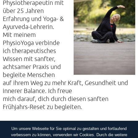
Physiotherapeutin mit
über 25 Jahren
Erfahrung und Yoga- &
Ayurveda-Lehrerin.
Mit meinem
PhysioYoga verbinde
ich therapeutisches
Wissen mit sanfter,
achtsamer Praxis und
begleite Menschen
auf ihrem Weg zu mehr Kraft, Gesundheit und
innerer Balance. Ich freue
mich darauf, dich durch diesen sanften
Frühjahrs-Reset zu begleiten.
Um unsere Webseite für Sie optimal zu gestalten und fortlaufend
IMPRESSUM
DATENSCHUTZERKLÄRUNG
verbessern zu können, verwenden wir Cookies. Durch die weitere