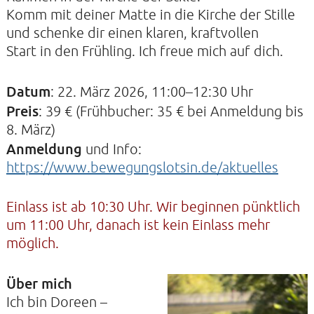
Komm mit deiner Matte in die Kirche der Stille
und schenke dir einen klaren, kraftvollen
Start in den Frühling. Ich freue mich auf dich.
KIRCHE DER STILLE
Helenenstraße 14A
Datum
: 22. März 2026, 11:00–12:30 Uhr
22765 Hamburg
Tel: 040-21088468
Preis
: 39 € (Frühbucher: 35 € bei Anmeldung bis
8. März)
Anmeldung
und Info:
https://www.bewegungslotsin.de/aktuelles
Einlass ist ab 10:30 Uhr. Wir beginnen pünktlich
um 11:00 Uhr, danach ist kein Einlass mehr
möglich.
Über mich
Ich bin Doreen –