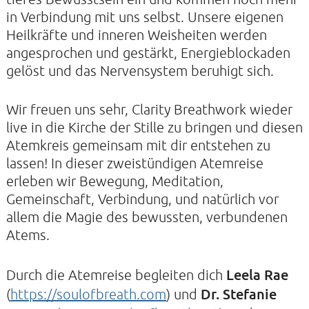
in Verbindung mit uns selbst. Unsere eigenen
Heilkräfte und inneren Weisheiten werden
angesprochen und gestärkt, Energieblockaden
KONTAKTE
gelöst und das Nervensystem beruhigt sich.
SO KOMMEN SIE ZU UNS
Wir freuen uns sehr, Clarity Breathwork wieder
UNSER PROFIL
live in die Kirche der Stille zu bringen und diesen
FILM ZUR KIRCHE DER STILLE
Atemkreis gemeinsam mit dir entstehen zu
lassen! In dieser zweistündigen Atemreise
FÖRDERVEREIN
erleben wir Bewegung, Meditation,
VERMIETUNG
Gemeinschaft, Verbindung, und natürlich vor
NEWSLETTER
allem die Magie des bewussten, verbundenen
Atems.
ARCHIV
IMPRESSUM
Leela Rae
Durch die Atemreise begleiten dich
DATENSCHUTZERKLÄRUNG
Dr. Stefanie
(
https://soulofbreath.com
) und