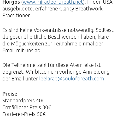
Horgos
(
www.miracleofbreath.net
), in den USA
ausgebildete, erfahrene Clarity Breathwork
Practitioner.
KIRCHE DER STILLE
Es sind keine Vorkenntnisse notwendig. Solltest
Helenenstraße 14A
22765 Hamburg
du gesundheitliche Beschwerden haben, kläre
Tel: 040-21088468
die Möglichkeiten zur Teilnahme einmal per
Email mit uns ab.
Die Teilnehmerzahl für diese Atemreise ist
begrenzt. Wir bitten um vorherige Anmeldung
per Email unter
leelarae@soulofbreath.com
Preise
Standardpreis 40€
Ermäßigter Preis 30€
Förderer-Preis 50€