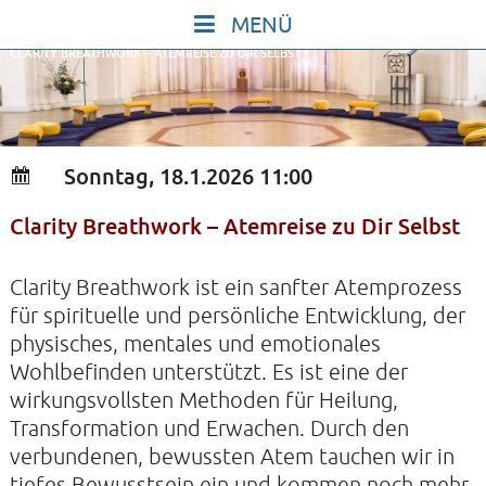
Skip
to
CLARITY BREATHWORK – ATEMREISE ZU DIR SELBST
content
START
IN STILLE SEIN
SINGEN UND SCHWEIGEN
Sonntag, 18.1.2026 11:00
BEWEGEN UND TANZEN
Clarity Breathwork – Atemreise zu Dir Selbst
GOTT UND DAS LEBEN FEIERN
HEILKRAFT DES KÖRPERS
Clarity Breathwork ist ein sanfter Atemprozess
STILLE UND SPIEL FÜR KINDER UND
für spirituelle und persönliche Entwicklung, der
physisches, mentales und emotionales
JUGENDLICHE
Wohlbefinden unterstützt. Es ist eine der
VORTRÄGE
wirkungsvollsten Methoden für Heilung,
KONZERTE
Transformation und Erwachen. Durch den
verbundenen, bewussten Atem tauchen wir in
ALLE TERMINE
tiefes Bewusstsein ein und kommen noch mehr