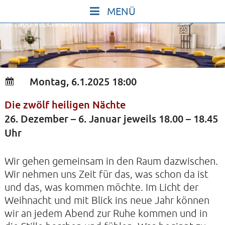
Skip
to
DIE ZWÖLF HEILIGEN NÄCHTE
content
START
IN STILLE SEIN
SINGEN UND SCHWEIGEN
Montag, 6.1.2025 18:00
BEWEGEN UND TANZEN
Die zwölf heiligen Nächte
GOTT UND DAS LEBEN FEIERN
26. Dezember – 6. Januar jeweils 18.00 – 18.45
HEILKRAFT DES KÖRPERS
Uhr
STILLE UND SPIEL FÜR KINDER UND
Wir gehen gemeinsam in den Raum dazwischen.
JUGENDLICHE
Wir nehmen uns Zeit für das, was schon da ist
VORTRÄGE
und das, was kommen möchte. Im Licht der
KONZERTE
Weihnacht und mit Blick ins neue Jahr können
wir an jedem Abend zur Ruhe kommen und in
ALLE TERMINE