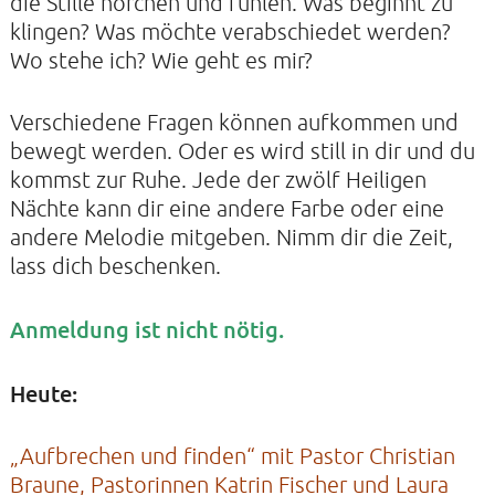
die Stille horchen und fühlen. Was beginnt zu
klingen? Was möchte verabschiedet werden?
Wo stehe ich? Wie geht es mir?
KONTAKTE
SO KOMMEN SIE ZU UNS
Verschiedene Fragen können aufkommen und
UNSER PROFIL
bewegt werden. Oder es wird still in dir und du
kommst zur Ruhe. Jede der zwölf Heiligen
FILM ZUR KIRCHE DER STILLE
Nächte kann dir eine andere Farbe oder eine
FÖRDERVEREIN
andere Melodie mitgeben. Nimm dir die Zeit,
lass dich beschenken.
VERMIETUNG
NEWSLETTER
Anmeldung ist nicht nötig.
ARCHIV
IMPRESSUM
Heute:
DATENSCHUTZERKLÄRUNG
„Aufbrechen und finden“ mit Pastor Christian
Braune, Pastorinnen Katrin Fischer und Laura