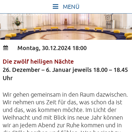
Skip
to
DIE ZWÖLF HEILIGEN NÄCHTE
content
START
IN STILLE SEIN
SINGEN UND SCHWEIGEN
Montag, 30.12.2024 18:00
BEWEGEN UND TANZEN
Die zwölf heiligen Nächte
GOTT UND DAS LEBEN FEIERN
26. Dezember – 6. Januar jeweils 18.00 – 18.45
HEILKRAFT DES KÖRPERS
Uhr
STILLE UND SPIEL FÜR KINDER UND
Wir gehen gemeinsam in den Raum dazwischen.
JUGENDLICHE
Wir nehmen uns Zeit für das, was schon da ist
VORTRÄGE
und das, was kommen möchte. Im Licht der
KONZERTE
Weihnacht und mit Blick ins neue Jahr können
wir an jedem Abend zur Ruhe kommen und in
ALLE TERMINE