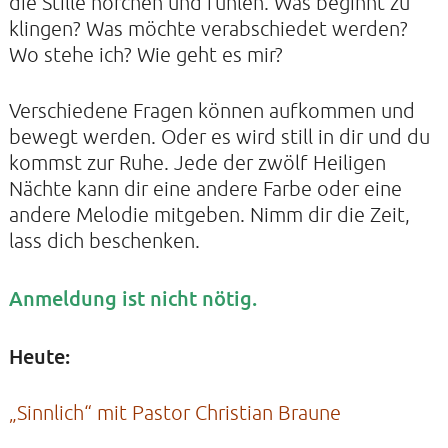
die Stille horchen und fühlen. Was beginnt zu
klingen? Was möchte verabschiedet werden?
Wo stehe ich? Wie geht es mir?
KONTAKTE
SO KOMMEN SIE ZU UNS
Verschiedene Fragen können aufkommen und
UNSER PROFIL
bewegt werden. Oder es wird still in dir und du
kommst zur Ruhe. Jede der zwölf Heiligen
FILM ZUR KIRCHE DER STILLE
Nächte kann dir eine andere Farbe oder eine
FÖRDERVEREIN
andere Melodie mitgeben. Nimm dir die Zeit,
lass dich beschenken.
VERMIETUNG
NEWSLETTER
Anmeldung ist nicht nötig.
ARCHIV
IMPRESSUM
Heute:
DATENSCHUTZERKLÄRUNG
„Sinnlich“ mit Pastor Christian Braune