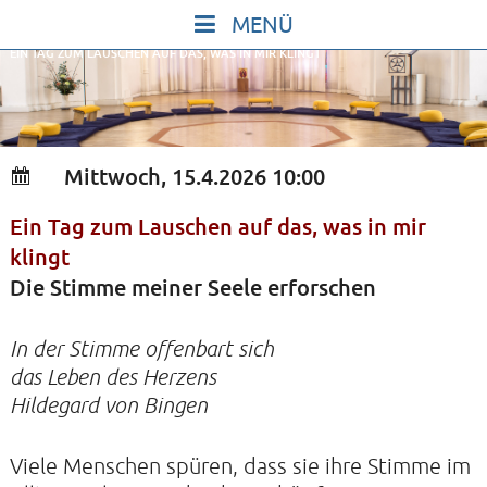
Skip
to
EIN TAG ZUM LAUSCHEN AUF DAS, WAS IN MIR KLINGT
content
START
IN STILLE SEIN
SINGEN UND SCHWEIGEN
Mittwoch, 15.4.2026 10:00
BEWEGEN UND TANZEN
Ein Tag zum Lauschen auf das, was in mir
GOTT UND DAS LEBEN FEIERN
klingt
HEILKRAFT DES KÖRPERS
Die Stimme meiner Seele erforschen
STILLE UND SPIEL FÜR KINDER UND
In der Stimme offenbart sich
JUGENDLICHE
das Leben des Herzens
VORTRÄGE
Hildegard von Bingen
KONZERTE
Viele Menschen spüren, dass sie ihre Stimme im
ALLE TERMINE