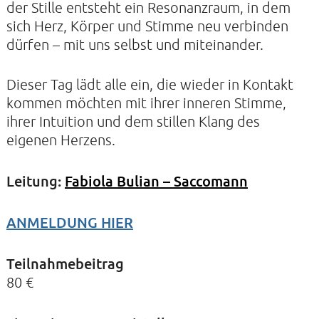
der Stille entsteht ein Resonanzraum, in dem
sich Herz, Körper und Stimme neu verbinden
dürfen – mit uns selbst und miteinander.
KIRCHE DER STILLE
Helenenstraße 14A
Dieser Tag lädt alle ein, die wieder in Kontakt
22765 Hamburg
kommen möchten mit ihrer inneren Stimme,
Tel: 040-21088468
ihrer Intuition und dem stillen Klang des
eigenen Herzens.
Leitung:
Fabiola Bulian – Saccomann
ANMELDUNG HIER
Teilnahmebeitrag
80 €