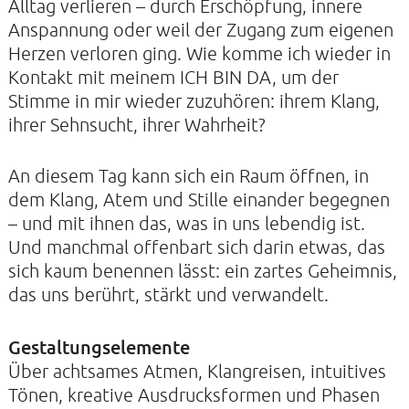
Alltag verlieren – durch Erschöpfung, innere
Anspannung oder weil der Zugang zum eigenen
Herzen verloren ging. Wie komme ich wieder in
Kontakt mit meinem ICH BIN DA, um der
KONTAKTE
Stimme in mir wieder zuzuhören: ihrem Klang,
SO KOMMEN SIE ZU UNS
ihrer Sehnsucht, ihrer Wahrheit?
UNSER PROFIL
An diesem Tag kann sich ein Raum öffnen, in
FILM ZUR KIRCHE DER STILLE
dem Klang, Atem und Stille einander begegnen
FÖRDERVEREIN
– und mit ihnen das, was in uns lebendig ist.
Und manchmal offenbart sich darin etwas, das
VERMIETUNG
sich kaum benennen lässt: ein zartes Geheimnis,
NEWSLETTER
das uns berührt, stärkt und verwandelt.
ARCHIV
IMPRESSUM
Gestaltungselemente
Über achtsames Atmen, Klangreisen, intuitives
DATENSCHUTZERKLÄRUNG
Tönen, kreative Ausdrucksformen und Phasen