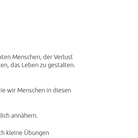
 DER STILLE
traße 14A
mburg
21088468
bten Menschen, der Verlust
ten, das Leben zu gestalten.
ie wir Menschen in diesen
lich annähern.
rch kleine Übungen