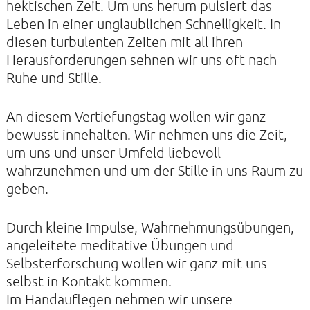
hektischen Zeit. Um uns herum pulsiert das
Leben in einer unglaublichen Schnelligkeit. In
diesen turbulenten Zeiten mit all ihren
Herausforderungen sehnen wir uns oft nach
KONTAKTE
Ruhe und Stille.
SO KOMMEN SIE ZU UNS
An diesem Vertiefungstag wollen wir ganz
UNSER PROFIL
bewusst innehalten. Wir nehmen uns die Zeit,
FILM ZUR KIRCHE DER STILLE
um uns und unser Umfeld liebevoll
wahrzunehmen und um der Stille in uns Raum zu
FÖRDERVEREIN
geben.
VERMIETUNG
NEWSLETTER
Durch kleine Impulse, Wahrnehmungsübungen,
angeleitete meditative Übungen und
ARCHIV
Selbsterforschung wollen wir ganz mit uns
IMPRESSUM
selbst in Kontakt kommen.
DATENSCHUTZERKLÄRUNG
Im Handauflegen nehmen wir unsere