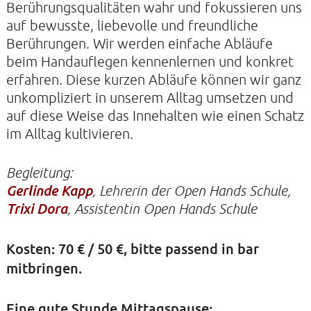
Berührungsqualitäten wahr und fokussieren uns
auf bewusste, liebevolle und freundliche
Berührungen. Wir werden einfache Abläufe
beim Handauflegen kennenlernen und konkret
KIRCHE DER STILLE
erfahren. Diese kurzen Abläufe können wir ganz
Helenenstraße 14A
unkompliziert in unserem Alltag umsetzen und
22765 Hamburg
auf diese Weise das Innehalten wie einen Schatz
Tel: 040-21088468
im Alltag kultivieren.
Begleitung:
Gerlinde Kapp
, Lehrerin der Open Hands Schule,
Trixi Dora
, Assistentin Open Hands Schule
Kosten: 70 € / 50 €, bitte passend in bar
mitbringen.
Eine gute Stunde Mittagspause: