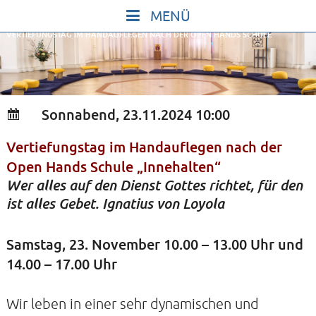
Skip
to
VERTIEFUNGSTAG IM HANDAUFLEGEN NACH DER OPEN HANDS SCHULE
content
START
IN STILLE SEIN
SINGEN UND SCHWEIGEN
Sonnabend, 23.11.2024 10:00
BEWEGEN UND TANZEN
Vertiefungstag im Handauflegen nach der
GOTT UND DAS LEBEN FEIERN
Open Hands Schule „Innehalten“
HEILKRAFT DES KÖRPERS
Wer alles auf den Dienst Gottes richtet, für den
STILLE UND SPIEL FÜR KINDER UND
ist alles Gebet. Ignatius von Loyola
JUGENDLICHE
Samstag, 23. November 10.00 – 13.00 Uhr und
VORTRÄGE
14.00 – 17.00 Uhr
KONZERTE
ALLE TERMINE
Wir leben in einer sehr dynamischen und