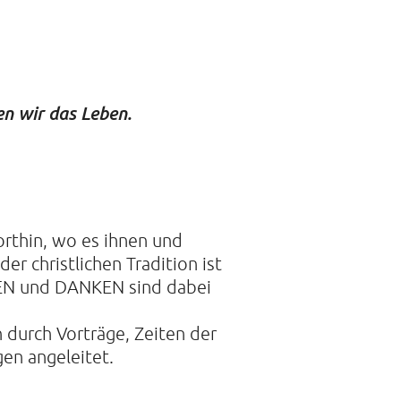
 DER STILLE
en wir das Leben.
traße 14A
mburg
21088468
rthin, wo es ihnen und
er christlichen Tradition ist
SEN und DANKEN sind dabei
 durch Vorträge, Zeiten der
en angeleitet.