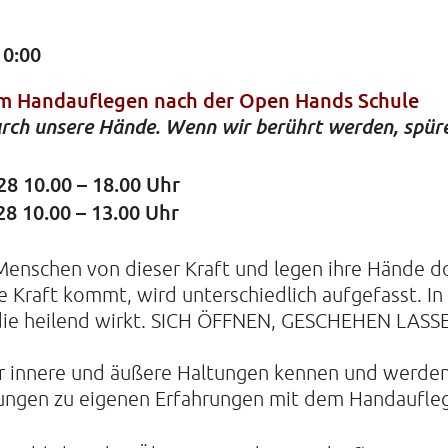
10:00
KIRCHE
m Handauflegen nach der Open Hands Schule
durch unsere Hände. Wenn wir berührt werden, spür
Helenens
22765 Ha
Tel: 040-
8 10.00 – 18.00 Uhr
8 10.00 – 13.00 Uhr
Menschen von dieser Kraft und legen ihre Hände do
Kraft kommt, wird unterschiedlich aufgefasst. In d
, die heilend wirkt. SICH ÖFFNEN, GESCHEHEN LAS
ar innere und äußere Haltungen kennen und werden
Übungen zu eigenen Erfahrungen mit dem Handaufleg