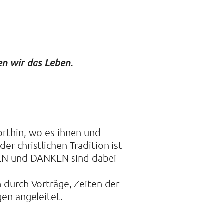
 DER STILLE
en wir das Leben.
traße 14A
mburg
21088468
rthin, wo es ihnen und
er christlichen Tradition ist
SEN und DANKEN sind dabei
 durch Vorträge, Zeiten der
en angeleitet.