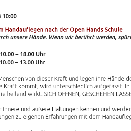
 10:00
KIRCHE
m Handauflegen nach der Open Hands Schule
durch unsere Hände. Wenn wir berührt werden, spür
Helenens
22765 Ha
Tel: 040-
10.00 – 18.00 Uhr
10.00 – 13.00 Uhr
Menschen von dieser Kraft und legen ihre Hände do
Kraft kommt, wird unterschiedlich aufgefasst. In d
, die heilend wirkt. SICH ÖFFNEN, GESCHEHEN LAS
ar innere und äußere Haltungen kennen und werden
Übungen zu eigenen Erfahrungen mit dem Handaufleg