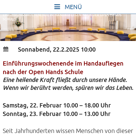
Skip
to
EINFÜHRUNGSWOCHENENDE IM HANDAUFLEGEN NACH DER OPEN HANDS
content
SCHULE
START
IN STILLE SEIN
SINGEN UND SCHWEIGEN
Sonnabend, 22.2.2025 10:00
BEWEGEN UND TANZEN
Einführungswochenende im Handauflegen
GOTT UND DAS LEBEN FEIERN
nach der Open Hands Schule
HEILKRAFT DES KÖRPERS
Eine heilende Kraft fließt durch unsere Hände.
STILLE UND SPIEL FÜR KINDER UND
Wenn wir berührt werden, spüren wir das Leben.
JUGENDLICHE
Samstag, 22. Februar 10.00 – 18.00 Uhr
VORTRÄGE
Sonntag, 23. Februar 10.00 – 13.00 Uhr
KONZERTE
ALLE TERMINE
Seit Jahrhunderten wissen Menschen von dieser