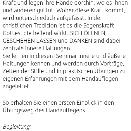
Kraft und legen ihre Hände dorthin, wo es ihnen
und anderen guttut. Woher diese Kraft kommt,
wird unterschiedlich aufgefasst. In der
christlichen Tradition ist es die Segenskraft
KONTAKTE
Gottes, die heilend wirkt. SICH ÖFFNEN,
SO KOMMEN SIE ZU UNS
GESCHEHEN LASSEN und DANKEN sind dabei
zentrale innere Haltungen.
UNSER PROFIL
Sie lernen in diesem Seminar innere und äußere
FILM ZUR KIRCHE DER STILLE
Haltungen kennen und werden durch Vorträge,
FÖRDERVEREIN
Zeiten der Stille und in praktischen Übungen zu
eigenen Erfahrungen mit dem Handauflegen
VERMIETUNG
angeleitet.
NEWSLETTER
ARCHIV
So erhalten Sie einen ersten Einblick in den
Übungsweg des Handauflegens.
IMPRESSUM
DATENSCHUTZERKLÄRUNG
Begleitung: