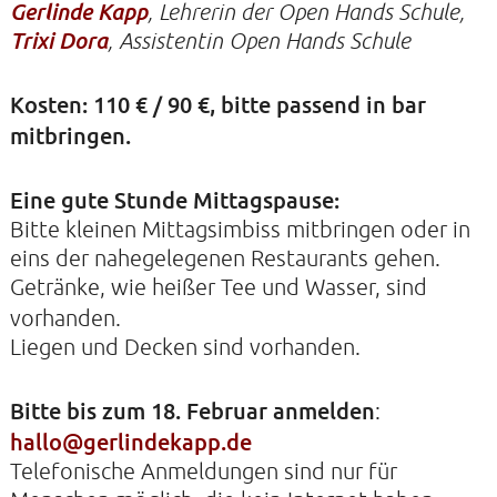
Gerlinde Kapp
, Lehrerin der Open Hands Schule,
Trixi Dora
, Assistentin Open Hands Schule
KIRCHE DER STILLE
Kosten: 110 € / 90 €, bitte passend in bar
Helenenstraße 14A
mitbringen.
22765 Hamburg
Tel: 040-21088468
Eine gute Stunde Mittagspause:
Bitte kleinen Mittagsimbiss mitbringen oder in
eins der nahegelegenen Restaurants gehen.
Getränke, wie heißer Tee und Wasser, sind
vorhanden.
Liegen und Decken sind vorhanden.
Bitte bis zum 18. Februar anmelden
:
hallo@gerlindekapp.de
Telefonische Anmeldungen sind nur für