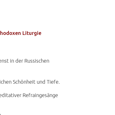
 DER STILLE
traße 14A
rthodoxen Liturgie
mburg
21088468
nst in der Russischen
ichen Schönheit und Tiefe.
ditativer Refraingesänge