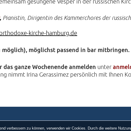
gemeinsam gesungene Vesper in der russischen Kirc
,
Pianistin, Dirigentin des Kammerchores der russisc
orthodoxe-kirche-hamburg.de
 möglich), möglichst passend in bar mitbringen.
ür das ganze Wochenende anmelden
anmeld
unter
ng nimmt Irina Gerassimez persönlich mit Ihnen Ko
ufend verbessern zu können, verwenden wir Cookies. Durch die weitere Nutz