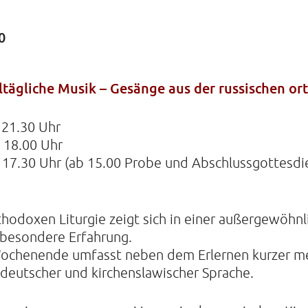
0
KIRCHE
Helenens
lltägliche Musik – Gesänge aus der russischen o
22765 Ha
Tel: 040-
 21.30 Uhr
 18.00 Uhr
 17.30 Uhr (ab 15.00 Probe und Abschlussgottesdie
thodoxen Liturgie zeigt sich in einer außergewöhnl
e besondere Erfahrung.
chenende umfasst neben dem Erlernen kurzer me
deutscher und kirchenslawischer Sprache.