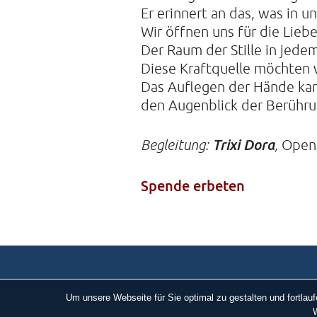
Er erinnert an das, was in un
Wir öffnen uns für die Lieb
Der Raum der Stille in jede
Diese Kraftquelle möchten w
Das Auflegen der Hände kann
den Augenblick der Berühru
Begleitung:
Trixi Dora
,
Open 
Spende erbeten
Um unsere Webseite für Sie optimal zu gestalten und fortla
W