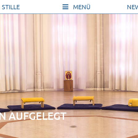
 STILLE
NE
KONT
SO KO
UNSER
FILM Z
FÖRDE
VERMI
ICHE
NEWSL
ARCHI
N AUFGELEGT
IMPRE
DATE