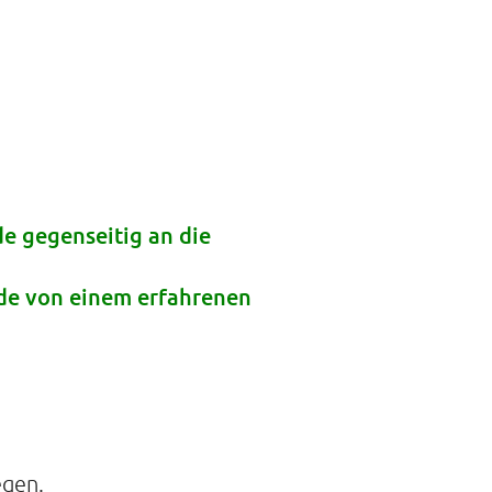
 DER STILLE
traße 14A
mburg
21088468
de gegenseitig an die
nde von einem erfahrenen
egen.