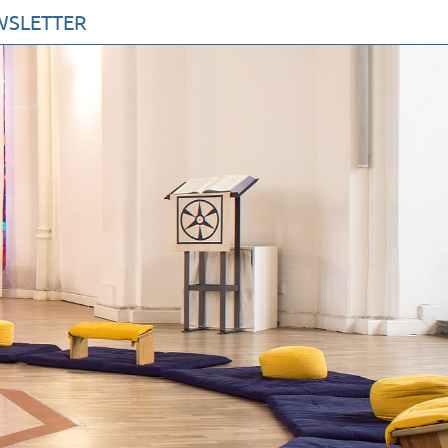
WSLETTER
AKTE
MMEN SIE ZU UNS
 PROFIL
UR KIRCHE DER STILLE
RVEREIN
ETUNG
ETTER
V
SSUM
NSCHUTZERKLÄRUNG