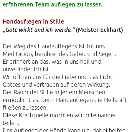
erfahrenen Team auflegen zu lassen.
KONTAKTE
Handauflegen in Stille
(Meister Eckhart)
„Gott wirkt und ich werde.“
SO KOMMEN SIE ZU UNS
UNSER PROFIL
Der Weg des Handauflegens ist für uns
FILM ZUR KIRCHE DER STILLE
Meditation, berührendes Gebet und Segen.
Er erinnert an das, was in uns heil und
FÖRDERVEREIN
unveränderlich ist.
VERMIETUNG
Wir öffnen uns für die Liebe und das Licht
Gottes und vertrauen auf deren Wirkung.
NEWSLETTER
Der Raum der Stille in jedem Menschen
ARCHIV
ermöglicht es, beim Handauflegen die Heilkraft
IMPRESSUM
fließen zu lassen.
Diese Kraftquelle möchten wir miteinander
DATENSCHUTZERKLÄRUNG
teilen.
Das Auflegen der Hände kann u.a. dabei helfen,