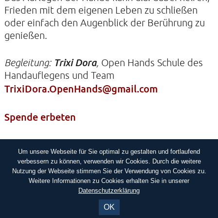
Frieden mit dem eigenen Leben zu schließen
oder einfach den Augenblick der Berührung zu
KIRCHE DER STILLE
genießen.
Helenenstraße 14A
22765 Hamburg
Begleitung:
Trixi Dora
,
Open Hands Schule des
Tel: 040-21088468
Handauflegens und Team
TrixiDora.OpenHands@gmail.com
Spende erbeten
Um unsere Webseite für Sie optimal zu gestalten und fortlaufend
IMPRESSUM
DATENSCHUTZERKLÄRUNG
verbessern zu können, verwenden wir Cookies. Durch die weitere
Nutzung der Webseite stimmen Sie der Verwendung von Cookies zu.
Weitere Informationen zu Cookies erhalten Sie in unserer
Datenschutzerklärung
OK