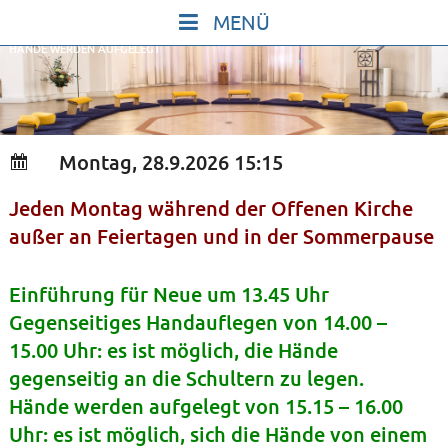
Skip
to
HÄNDE WERDEN AUFGELEGT
content
START
IN STILLE SEIN
SINGEN UND SCHWEIGEN
Montag, 28.9.2026 15:15
BEWEGEN UND TANZEN
Jeden Montag während der Offenen Kirche
GOTT UND DAS LEBEN FEIERN
außer an Feiertagen und in der Sommerpause
HEILKRAFT DES KÖRPERS
STILLE UND SPIEL FÜR KINDER UND
Einführung für Neue um 13.45 Uhr
JUGENDLICHE
Gegenseitiges Handauflegen von 14.00 –
15.00 Uhr: es ist möglich, die Hände
VORTRÄGE
gegenseitig an die Schultern zu legen.
KONZERTE
Hände werden aufgelegt von 15.15 – 16.00
ALLE TERMINE
Uhr: es ist möglich, sich die Hände von einem