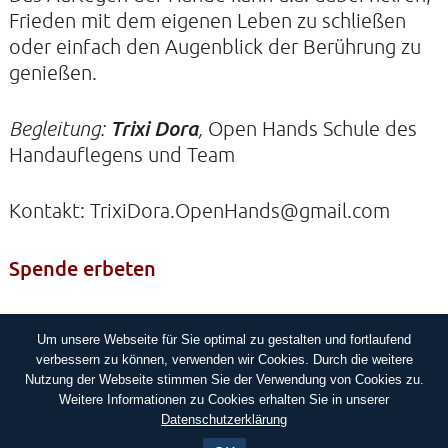
Frieden mit dem eigenen Leben zu schließen
oder einfach den Augenblick der Berührung zu
KIRCHE DER STILLE
genießen.
Helenenstraße 14A
22765 Hamburg
Begleitung:
Trixi Dora
,
Open Hands Schule des
Tel: 040-21088468
Handauflegens und Team
Kontakt: TrixiDora.OpenHands@gmail.com
Spende erbeten
Um unsere Webseite für Sie optimal zu gestalten und fortlaufend
IMPRESSUM
DATENSCHUTZERKLÄRUNG
verbessern zu können, verwenden wir Cookies. Durch die weitere
Nutzung der Webseite stimmen Sie der Verwendung von Cookies zu.
Weitere Informationen zu Cookies erhalten Sie in unserer
Datenschutzerklärung