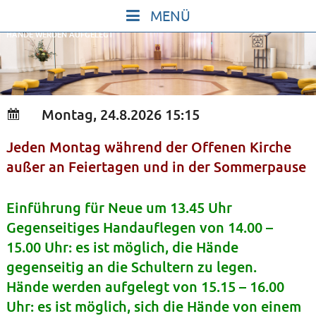
Skip
to
HÄNDE WERDEN AUFGELEGT
content
START
IN STILLE SEIN
SINGEN UND SCHWEIGEN
Montag, 24.8.2026 15:15
BEWEGEN UND TANZEN
Jeden Montag während der Offenen Kirche
GOTT UND DAS LEBEN FEIERN
außer an Feiertagen und in der Sommerpause
HEILKRAFT DES KÖRPERS
STILLE UND SPIEL FÜR KINDER UND
Einführung für Neue um 13.45 Uhr
JUGENDLICHE
Gegenseitiges Handauflegen von 14.00 –
15.00 Uhr: es ist möglich, die Hände
VORTRÄGE
gegenseitig an die Schultern zu legen.
KONZERTE
Hände werden aufgelegt von 15.15 – 16.00
ALLE TERMINE
Uhr: es ist möglich, sich die Hände von einem