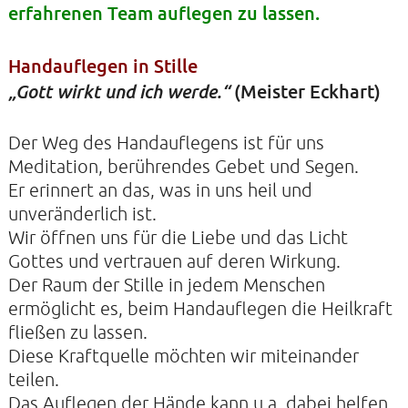
erfahrenen Team auflegen zu lassen.
Handauflegen in Stille
KONTAKTE
(Meister Eckhart)
„Gott wirkt und ich werde.“
SO KOMMEN SIE ZU UNS
UNSER PROFIL
Der Weg des Handauflegens ist für uns
FILM ZUR KIRCHE DER STILLE
Meditation, berührendes Gebet und Segen.
Er erinnert an das, was in uns heil und
FÖRDERVEREIN
unveränderlich ist.
VERMIETUNG
Wir öffnen uns für die Liebe und das Licht
Gottes und vertrauen auf deren Wirkung.
NEWSLETTER
Der Raum der Stille in jedem Menschen
ARCHIV
ermöglicht es, beim Handauflegen die Heilkraft
IMPRESSUM
fließen zu lassen.
Diese Kraftquelle möchten wir miteinander
DATENSCHUTZERKLÄRUNG
teilen.
Das Auflegen der Hände kann u.a. dabei helfen,