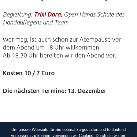
Begleitung:
Trixi Dora
,
Open Hands Schule des
KIRCHE DER STILLE
Handauflegens und Team
Helenenstraße 14A
22765 Hamburg
Wer mag, ist auch schon zur Atempause vor
Tel: 040-21088468
dem Abend um 18 Uhr willkommen!
Ab 18.30 Uhr bereiten wir den Abend vor.
Kosten 10 / 7 Euro
Die nächsten Termine: 13. Dezember
Um unsere Webseite für Sie optimal zu gestalten und fortlaufend
IMPRESSUM
DATENSCHUTZERKLÄRUNG
verbessern zu können, verwenden wir Cookies. Durch die weitere