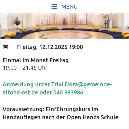
Skip
to
ÜBUNGSKREIS FREITAG, HANDAUFLEGEN NACH DER OPEN HANDS SCHULE
content
START
IN STILLE SEIN
SINGEN UND SCHWEIGEN
Freitag, 12.12.2025 19:00
BEWEGEN UND TANZEN
Einmal im Monat Freitag
GOTT UND DAS LEBEN FEIERN
19.00 – 21.45 Uhr
HEILKRAFT DES KÖRPERS
STILLE UND SPIEL FÜR KINDER UND
Anmeldung unter
Trixi.Dora@gemeinde-
altona-ost.de
oder 040 383986
JUGENDLICHE
VORTRÄGE
Voraussetzung: Einführungskurs im
KONZERTE
Handauflegen nach der Open Hands Schule
ALLE TERMINE