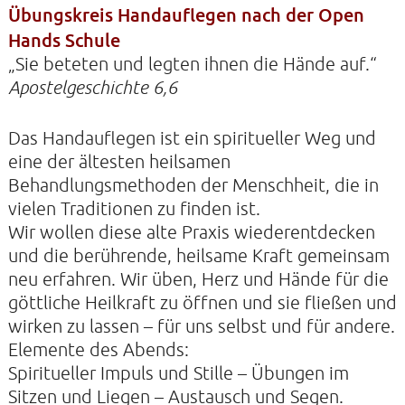
Übungskreis Handauflegen nach der Open
Hands Schule
„Sie beteten und legten ihnen die Hände auf.“
KONTAKTE
Apostelgeschichte 6,6
SO KOMMEN SIE ZU UNS
UNSER PROFIL
Das Handauflegen ist ein spiritueller Weg und
eine der ältesten heilsamen
FILM ZUR KIRCHE DER STILLE
Behandlungsmethoden der Menschheit, die in
FÖRDERVEREIN
vielen Traditionen zu finden ist.
VERMIETUNG
Wir wollen diese alte Praxis wiederentdecken
und die berührende, heilsame Kraft gemeinsam
NEWSLETTER
neu erfahren. Wir üben, Herz und Hände für die
ARCHIV
göttliche Heilkraft zu öffnen und sie fließen und
wirken zu lassen – für uns selbst und für andere.
IMPRESSUM
Elemente des Abends:
DATENSCHUTZERKLÄRUNG
Spiritueller Impuls und Stille – Übungen im
Sitzen und Liegen – Austausch und Segen.