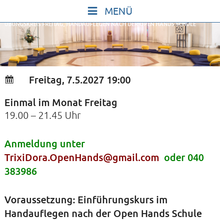
Skip
to
ÜBUNGSKREIS FREITAG, HANDAUFLEGEN NACH DER OPEN HANDS SCHULE
content
START
IN STILLE SEIN
SINGEN UND SCHWEIGEN
Freitag, 7.5.2027 19:00
BEWEGEN UND TANZEN
Einmal im Monat Freitag
GOTT UND DAS LEBEN FEIERN
19.00 – 21.45 Uhr
HEILKRAFT DES KÖRPERS
STILLE UND SPIEL FÜR KINDER UND
Anmeldung unter
TrixiDora.OpenHands@gmail.com
oder 040
JUGENDLICHE
383986
VORTRÄGE
KONZERTE
Voraussetzung: Einführungskurs im
ALLE TERMINE
Handauflegen nach der Open Hands Schule