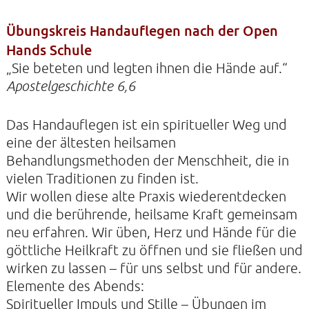
Übungskreis Handauflegen nach der Open
Hands Schule
KONTAKTE
„Sie beteten und legten ihnen die Hände auf.“
SO KOMMEN SIE ZU UNS
Apostelgeschichte 6,6
UNSER PROFIL
Das Handauflegen ist ein spiritueller Weg und
FILM ZUR KIRCHE DER STILLE
eine der ältesten heilsamen
FÖRDERVEREIN
Behandlungsmethoden der Menschheit, die in
vielen Traditionen zu finden ist.
VERMIETUNG
Wir wollen diese alte Praxis wiederentdecken
NEWSLETTER
und die berührende, heilsame Kraft gemeinsam
ARCHIV
neu erfahren. Wir üben, Herz und Hände für die
göttliche Heilkraft zu öffnen und sie fließen und
IMPRESSUM
wirken zu lassen – für uns selbst und für andere.
DATENSCHUTZERKLÄRUNG
Elemente des Abends:
Spiritueller Impuls und Stille – Übungen im