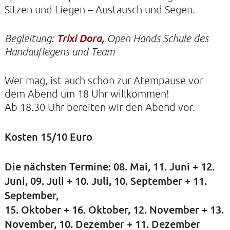
Sitzen und Liegen – Austausch und Segen.
KIRCHE DER STILLE
Begleitung:
Trixi Dora
,
Open Hands Schule des
Handauflegens und Team
Helenenstraße 14A
22765 Hamburg
Tel: 040-21088468
Wer mag, ist auch schon zur Atempause vor
dem Abend um 18 Uhr willkommen!
Ab 18.30 Uhr bereiten wir den Abend vor.
Kosten 15/10 Euro
Die nächsten Termine: 08. Mai, 11. Juni + 12.
Juni, 09. Juli + 10. Juli, 10. September + 11.
September,
15. Oktober + 16. Oktober, 12. November + 13.
November, 10. Dezember + 11. Dezember