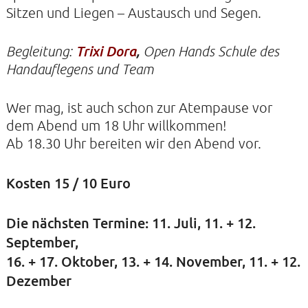
Sitzen und Liegen – Austausch und Segen.
KIRCHE DER STILLE
Begleitung:
Trixi Dora
,
Open Hands Schule des
Handauflegens und Team
Helenenstraße 14A
22765 Hamburg
Tel: 040-21088468
Wer mag, ist auch schon zur Atempause vor
dem Abend um 18 Uhr willkommen!
Ab 18.30 Uhr bereiten wir den Abend vor.
Kosten 15 / 10 Euro
Die nächsten Termine: 11. Juli, 11. + 12.
September,
16. + 17. Oktober, 13. + 14. November, 11. + 12.
Dezember