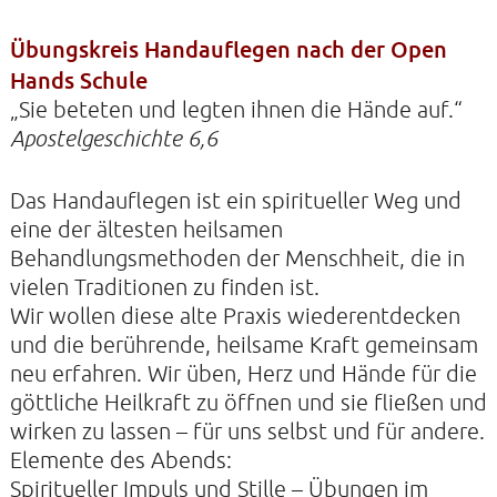
Übungskreis Handauflegen nach der Open
Hands Schule
KONTAKTE
„Sie beteten und legten ihnen die Hände auf.“
SO KOMMEN SIE ZU UNS
Apostelgeschichte 6,6
UNSER PROFIL
Das Handauflegen ist ein spiritueller Weg und
FILM ZUR KIRCHE DER STILLE
eine der ältesten heilsamen
FÖRDERVEREIN
Behandlungsmethoden der Menschheit, die in
vielen Traditionen zu finden ist.
VERMIETUNG
Wir wollen diese alte Praxis wiederentdecken
NEWSLETTER
und die berührende, heilsame Kraft gemeinsam
ARCHIV
neu erfahren. Wir üben, Herz und Hände für die
göttliche Heilkraft zu öffnen und sie fließen und
IMPRESSUM
wirken zu lassen – für uns selbst und für andere.
DATENSCHUTZERKLÄRUNG
Elemente des Abends:
Spiritueller Impuls und Stille – Übungen im