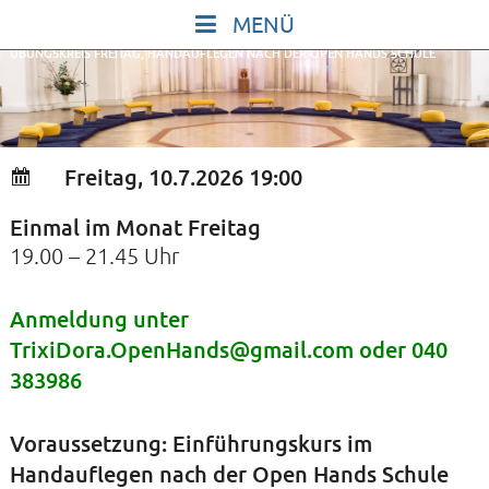
Skip
to
ÜBUNGSKREIS FREITAG, HANDAUFLEGEN NACH DER OPEN HANDS SCHULE
content
START
IN STILLE SEIN
SINGEN UND SCHWEIGEN
Freitag, 10.7.2026 19:00
BEWEGEN UND TANZEN
Einmal im Monat Freitag
GOTT UND DAS LEBEN FEIERN
19.00 – 21.45 Uhr
HEILKRAFT DES KÖRPERS
STILLE UND SPIEL FÜR KINDER UND
Anmeldung unter
TrixiDora.OpenHands@gmail.com oder 040
JUGENDLICHE
383986
VORTRÄGE
KONZERTE
Voraussetzung: Einführungskurs im
ALLE TERMINE
Handauflegen nach der Open Hands Schule