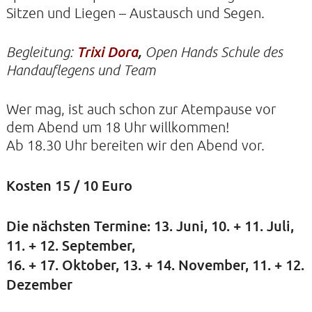
Sitzen und Liegen – Austausch und Segen.
KIRCHE DER STILLE
Begleitung:
Trixi Dora
,
Open Hands Schule des
Handauflegens und Team
Helenenstraße 14A
22765 Hamburg
Tel: 040-21088468
Wer mag, ist auch schon zur Atempause vor
dem Abend um 18 Uhr willkommen!
Ab 18.30 Uhr bereiten wir den Abend vor.
Kosten 15 / 10 Euro
Die nächsten Termine: 13. Juni, 10. + 11. Juli,
11. + 12. September,
16. + 17. Oktober, 13. + 14. November, 11. + 12.
Dezember