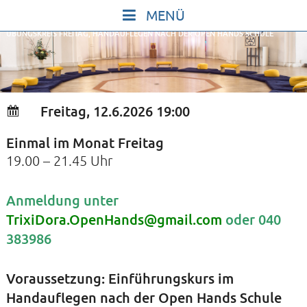
Skip
to
ÜBUNGSKREIS FREITAG, HANDAUFLEGEN NACH DER OPEN HANDS SCHULE
content
START
IN STILLE SEIN
SINGEN UND SCHWEIGEN
Freitag, 12.6.2026 19:00
BEWEGEN UND TANZEN
Einmal im Monat Freitag
GOTT UND DAS LEBEN FEIERN
19.00 – 21.45 Uhr
HEILKRAFT DES KÖRPERS
STILLE UND SPIEL FÜR KINDER UND
Anmeldung unter
TrixiDora.OpenHands@gmail.com
oder 040
JUGENDLICHE
383986
VORTRÄGE
KONZERTE
Voraussetzung: Einführungskurs im
ALLE TERMINE
Handauflegen nach der Open Hands Schule