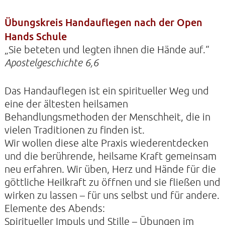
Übungskreis Handauflegen nach der Open
Hands Schule
KONTAKTE
„Sie beteten und legten ihnen die Hände auf.“
SO KOMMEN SIE ZU UNS
Apostelgeschichte 6,6
UNSER PROFIL
Das Handauflegen ist ein spiritueller Weg und
FILM ZUR KIRCHE DER STILLE
eine der ältesten heilsamen
FÖRDERVEREIN
Behandlungsmethoden der Menschheit, die in
vielen Traditionen zu finden ist.
VERMIETUNG
Wir wollen diese alte Praxis wiederentdecken
NEWSLETTER
und die berührende, heilsame Kraft gemeinsam
ARCHIV
neu erfahren. Wir üben, Herz und Hände für die
göttliche Heilkraft zu öffnen und sie fließen und
IMPRESSUM
wirken zu lassen – für uns selbst und für andere.
DATENSCHUTZERKLÄRUNG
Elemente des Abends:
Spiritueller Impuls und Stille – Übungen im