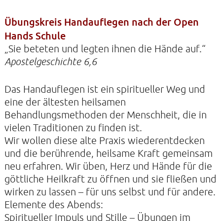
Übungskreis Handauflegen nach der Open
Hands Schule
KONTAKTE
„Sie beteten und legten ihnen die Hände auf.“
SO KOMMEN SIE ZU UNS
Apostelgeschichte 6,6
UNSER PROFIL
Das Handauflegen ist ein spiritueller Weg und
FILM ZUR KIRCHE DER STILLE
eine der ältesten heilsamen
FÖRDERVEREIN
Behandlungsmethoden der Menschheit, die in
vielen Traditionen zu finden ist.
VERMIETUNG
Wir wollen diese alte Praxis wiederentdecken
NEWSLETTER
und die berührende, heilsame Kraft gemeinsam
ARCHIV
neu erfahren. Wir üben, Herz und Hände für die
göttliche Heilkraft zu öffnen und sie fließen und
IMPRESSUM
wirken zu lassen – für uns selbst und für andere.
DATENSCHUTZERKLÄRUNG
Elemente des Abends:
Spiritueller Impuls und Stille – Übungen im