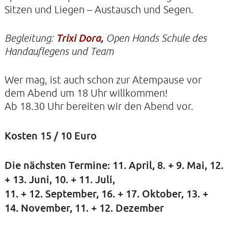
Sitzen und Liegen – Austausch und Segen.
KIRCHE DER STILLE
Begleitung:
Trixi Dora
,
Open Hands Schule des
Handauflegens und Team
Helenenstraße 14A
22765 Hamburg
Tel: 040-21088468
Wer mag, ist auch schon zur Atempause vor
dem Abend um 18 Uhr willkommen!
Ab 18.30 Uhr bereiten wir den Abend vor.
Kosten 15 / 10 Euro
Die nächsten Termine: 11. April, 8. + 9. Mai, 12.
+ 13. Juni, 10. + 11. Juli,
11. + 12. September, 16. + 17. Oktober, 13. +
14. November, 11. + 12. Dezember