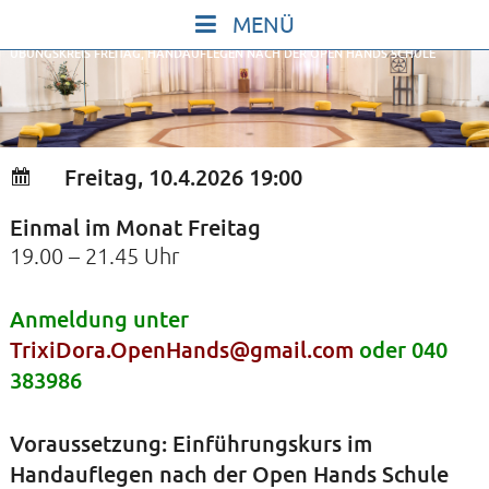
Skip
to
ÜBUNGSKREIS FREITAG, HANDAUFLEGEN NACH DER OPEN HANDS SCHULE
content
START
IN STILLE SEIN
SINGEN UND SCHWEIGEN
Freitag, 10.4.2026 19:00
BEWEGEN UND TANZEN
Einmal im Monat Freitag
GOTT UND DAS LEBEN FEIERN
19.00 – 21.45 Uhr
HEILKRAFT DES KÖRPERS
STILLE UND SPIEL FÜR KINDER UND
Anmeldung unter
TrixiDora.OpenHands@gmail.com
oder 040
JUGENDLICHE
383986
VORTRÄGE
KONZERTE
Voraussetzung: Einführungskurs im
ALLE TERMINE
Handauflegen nach der Open Hands Schule