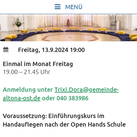
Skip
to
ÜBUNGSKREIS FREITAG, HANDAUFLEGEN NACH DER OPEN HANDS SCHULE
content
START
IN STILLE SEIN
SINGEN UND SCHWEIGEN
Freitag, 13.9.2024 19:00
BEWEGEN UND TANZEN
Einmal im Monat Freitag
GOTT UND DAS LEBEN FEIERN
19.00 – 21.45 Uhr
HEILKRAFT DES KÖRPERS
STILLE UND SPIEL FÜR KINDER UND
Anmeldung unter
Trixi.Dora@gemeinde-
altona-ost.de
oder 040 383986
JUGENDLICHE
VORTRÄGE
Voraussetzung: Einführungskurs im
KONZERTE
Handauflegen nach der Open Hands Schule
ALLE TERMINE