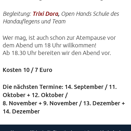
Begleitung:
Trixi Dora
,
Open Hands Schule des
KIRCHE DER STILLE
Handauflegens und Team
Helenenstraße 14A
22765 Hamburg
Wer mag, ist auch schon zur Atempause vor
Tel: 040-21088468
dem Abend um 18 Uhr willkommen!
Ab 18.30 Uhr bereiten wir den Abend vor.
Kosten 10 / 7 Euro
Die nächsten Termine: 14. September / 11.
Oktober + 12. Oktober /
8. November + 9. November / 13. Dezember +
14. Dezember