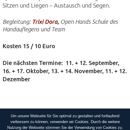
Sitzen und Liegen – Austausch und Segen.
KIRCHE DER STILLE
Begleitung:
Trixi Dora
,
Open Hands Schule des
Helenenstraße 14A
Handauflegens und Team
22765 Hamburg
Tel: 040-21088468
Kosten 15 / 10 Euro
Die nächsten Termine: 11. + 12. September,
16. + 17. Oktober, 13. + 14. November, 11. + 12.
Dezember
Um unsere Webseite für Sie optimal zu gestalten und fortlaufend
IMPRESSUM
DATENSCHUTZERKLÄRUNG
verbessern zu können, verwenden wir Cookies. Durch die weitere
Nutzung der Webseite stimmen Sie der Verwendung von Cookies zu.