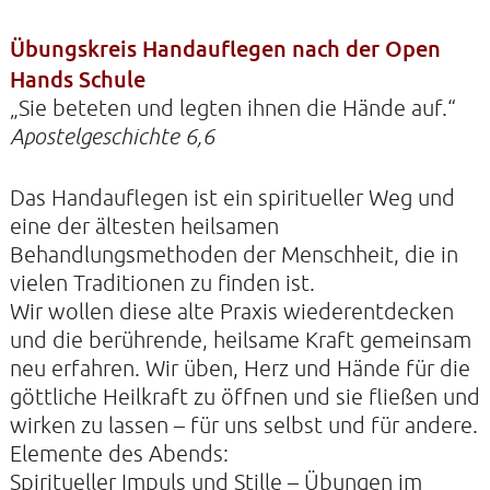
Übungskreis Handauflegen nach der Open
Hands Schule
KONTAKTE
„Sie beteten und legten ihnen die Hände auf.“
SO KOMMEN SIE ZU UNS
Apostelgeschichte 6,6
UNSER PROFIL
Das Handauflegen ist ein spiritueller Weg und
FILM ZUR KIRCHE DER STILLE
eine der ältesten heilsamen
FÖRDERVEREIN
Behandlungsmethoden der Menschheit, die in
VERMIETUNG
vielen Traditionen zu finden ist.
Wir wollen diese alte Praxis wiederentdecken
NEWSLETTER
und die berührende, heilsame Kraft gemeinsam
ARCHIV
neu erfahren. Wir üben, Herz und Hände für die
IMPRESSUM
göttliche Heilkraft zu öffnen und sie fließen und
wirken zu lassen – für uns selbst und für andere.
DATENSCHUTZERKLÄRUNG
Elemente des Abends:
Spiritueller Impuls und Stille – Übungen im