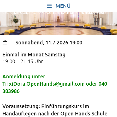
Skip
to
ÜBUNGSKREIS SAMSTAG, HANDAUFLEGEN NACH DER OPEN HANDS SCHULE
content
START
IN STILLE SEIN
SINGEN UND SCHWEIGEN
Sonnabend, 11.7.2026 19:00
BEWEGEN UND TANZEN
Einmal im Monat Samstag
GOTT UND DAS LEBEN FEIERN
19.00 – 21.45 Uhr
HEILKRAFT DES KÖRPERS
STILLE UND SPIEL FÜR KINDER UND
Anmeldung unter
TrixiDora.OpenHands@gmail.com
oder 040
JUGENDLICHE
383986
VORTRÄGE
KONZERTE
Voraussetzung: Einführungskurs im
ALLE TERMINE
Handauflegen nach der Open Hands Schule