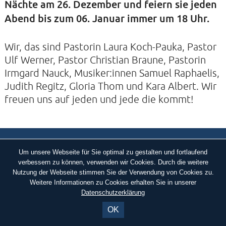
Nächte am 26. Dezember und feiern sie jeden
Abend bis zum 06. Januar immer um 18 Uhr.
KONTAKTE
SO KOMMEN SIE ZU UNS
Wir, das sind Pastorin Laura Koch-Pauka, Pastor
Ulf Werner, Pastor Christian Braune, Pastorin
UNSER PROFIL
Irmgard Nauck, Musiker:innen Samuel Raphaelis,
FILM ZUR KIRCHE DER STILLE
Judith Regitz, Gloria Thom und Kara Albert. Wir
FÖRDERVEREIN
freuen uns auf jeden und jede die kommt!
VERMIETUNG
NEWSLETTER
IMPRESSUM
DATENSCHUTZERKLÄRUNG
ARCHIV
Um unsere Webseite für Sie optimal zu gestalten und fortlaufend
verbessern zu können, verwenden wir Cookies. Durch die weitere
IMPRESSUM
Nutzung der Webseite stimmen Sie der Verwendung von Cookies zu.
Weitere Informationen zu Cookies erhalten Sie in unserer
DATENSCHUTZERKLÄRUNG
Datenschutzerklärung
OK