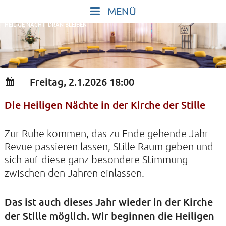
Skip
to
HEILIGE NACHT- DRAN BLEIBEN
content
START
IN STILLE SEIN
SINGEN UND SCHWEIGEN
Freitag, 2.1.2026 18:00
BEWEGEN UND TANZEN
Die Heiligen Nächte in der Kirche der Stille
GOTT UND DAS LEBEN FEIERN
HEILKRAFT DES KÖRPERS
Zur Ruhe kommen, das zu Ende gehende Jahr
STILLE UND SPIEL FÜR KINDER UND
Revue passieren lassen, Stille Raum geben und
sich auf diese ganz besondere Stimmung
JUGENDLICHE
zwischen den Jahren einlassen.
VORTRÄGE
KONZERTE
Das ist auch dieses Jahr wieder in der Kirche
der Stille möglich. Wir beginnen die Heiligen
ALLE TERMINE