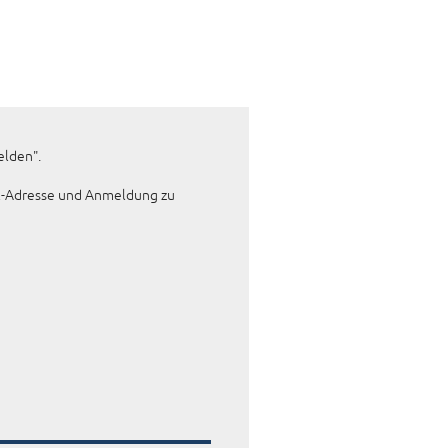
 DER STILLE
traße 14A
mburg
elden".
21088468
ail-Adresse und Anmeldung zu