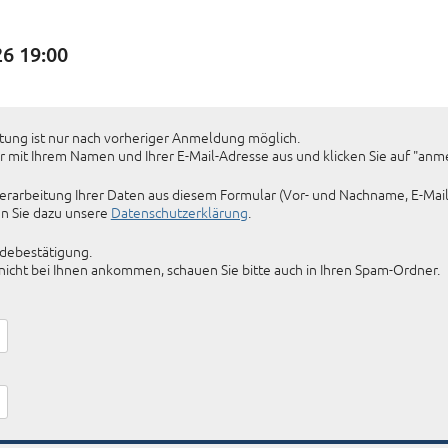
6 19:00
KIRCHE
Helenens
tung ist nur nach vorheriger Anmeldung möglich.
22765 Ha
ar mit Ihrem Namen und Ihrer E-Mail-Adresse aus und klicken Sie auf "anm
Tel: 040-
e Verarbeitung Ihrer Daten aus diesem Formular (Vor- und Nachname, E-M
en Sie dazu unsere
Datenschutzerklärung
.
ldebestätigung.
icht bei Ihnen ankommen, schauen Sie bitte auch in Ihren Spam-Ordner.