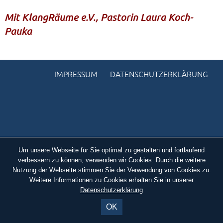
Mit KlangRäume e.V., Pastorin Laura Koch-
KONTAKTE
Pauka
SO KOMMEN SIE ZU UNS
UNSER PROFIL
IMPRESSUM
DATENSCHUTZERKLÄRUNG
FILM ZUR KIRCHE DER STILLE
FÖRDERVEREIN
VERMIETUNG
NEWSLETTER
ARCHIV
Um unsere Webseite für Sie optimal zu gestalten und fortlaufend
verbessern zu können, verwenden wir Cookies. Durch die weitere
IMPRESSUM
Nutzung der Webseite stimmen Sie der Verwendung von Cookies zu.
Weitere Informationen zu Cookies erhalten Sie in unserer
DATENSCHUTZERKLÄRUNG
Datenschutzerklärung
OK