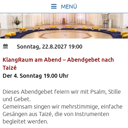
Skip
to
ABENDGEBET NACH TAIZÉ
content
START
IN STILLE SEIN
SINGEN UND SCHWEIGEN
Sonntag, 22.8.2027 19:00
BEWEGEN UND TANZEN
KlangRaum am Abend – Abendgebet nach
GOTT UND DAS LEBEN FEIERN
Taizé
HEILKRAFT DES KÖRPERS
Der 4. Sonntag 19.00 Uhr
STILLE UND SPIEL FÜR KINDER UND
Dieses Abendgebet feiern wir mit Psalm, Stille
JUGENDLICHE
und Gebet.
VORTRÄGE
Gemeinsam singen wir mehrstimmige, einfache
KONZERTE
Gesängen aus Taizé, die von Instrumenten
begleitet werden.
ALLE TERMINE