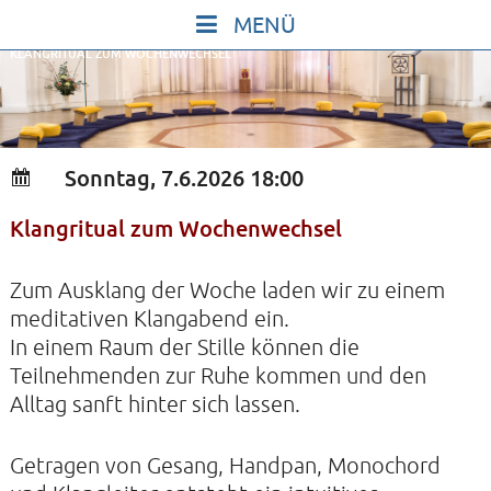
Skip
to
KLANGRITUAL ZUM WOCHENWECHSEL
content
START
IN STILLE SEIN
SINGEN UND SCHWEIGEN
Sonntag, 7.6.2026 18:00
BEWEGEN UND TANZEN
Klangritual zum Wochenwechsel
GOTT UND DAS LEBEN FEIERN
HEILKRAFT DES KÖRPERS
Zum Ausklang der Woche laden wir zu einem
STILLE UND SPIEL FÜR KINDER UND
meditativen Klangabend ein.
In einem Raum der Stille können die
JUGENDLICHE
Teilnehmenden zur Ruhe kommen und den
VORTRÄGE
Alltag sanft hinter sich lassen.
KONZERTE
Getragen von Gesang, Handpan, Monochord
ALLE TERMINE