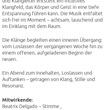
und Klangleiter entsteht ein intuitives
Klangfeld, das Körper und Geist in eine tiefe
Entspannung führen kann. Die Musik entfaltet
KONTAKTE
sich frei im Moment – achtsam, lauschend und
SO KOMMEN SIE ZU UNS
im Einklang mit dem Raum.
UNSER PROFIL
Die Klänge begleiten einen inneren Übergang:
FILM ZUR KIRCHE DER STILLE
vom Loslassen der vergangenen Woche hin zu
FÖRDERVEREIN
einem offenen, aufgeladenen Beginn der
neuen.
VERMIETUNG
NEWSLETTER
Ein Abend zum Innehalten, Loslassen und
ARCHIV
Auftanken – getragen von Klang, Stille und
Resonanz.
IMPRESSUM
DATENSCHUTZERKLÄRUNG
Mitwirkende:
Beatrix Delgado – Stimme ,