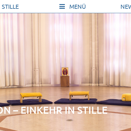
 STILLE
NE
KONT
SO KO
UNSER
FILM Z
FÖRDE
VERMI
ICHE
NEWSL
 – EINKEHR IN STILLE
ARCHI
IMPRE
DATE