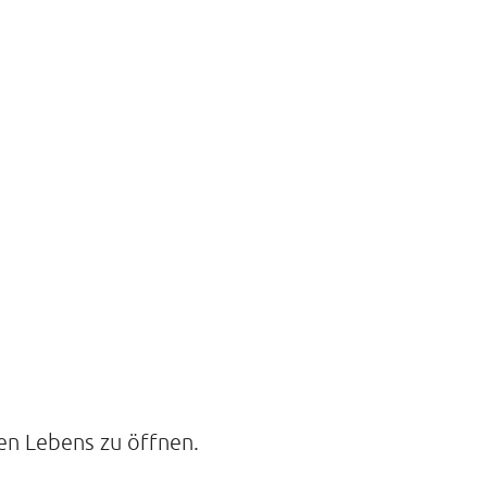
 DER STILLE
traße 14A
mburg
21088468
nen Lebens zu öffnen.