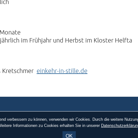
lich
 Monate
ährlich im Frühjahr und Herbst im Kloster Helfta
s Kretschmer
einkehr-in-stille.de
ufend verbessern zu können, verwenden wir Cookies. Durch die weitere Nutz
eitere Informationen zu Cookies erhalten Sie in unserer
Datenschutzerklärun
OK