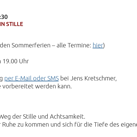
:30
N STILLE
KIRCHE
Helenens
 den Sommerferien – alle Termine:
hier
)
22765 Ha
Tel: 040-
 19.00 Uhr
ng
per E-Mail oder SMS
bei Jens Kretschmer,
e vorbereitet werden kann.
 Weg der Stille und Achtsamkeit.
zur Ruhe zu kommen und sich für die Tiefe des eige