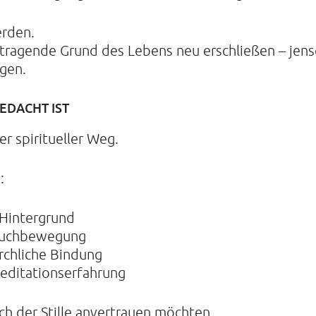
erden.
tragende Grund des Lebens neu erschließen – jense
gen.
EDACHT IST
r spiritueller Weg.
:
 Hintergrund
r Suchbewegung
rchliche Bindung
editationserfahrung
ich der Stille anvertrauen möchten.