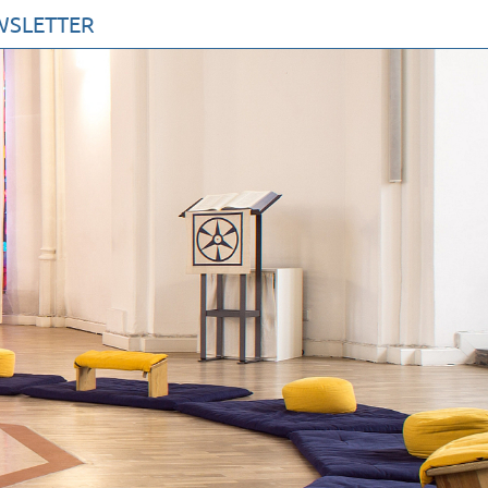
WSLETTER
AKTE
MMEN SIE ZU UNS
 PROFIL
UR KIRCHE DER STILLE
RVEREIN
ETUNG
ETTER
V
SSUM
NSCHUTZERKLÄRUNG