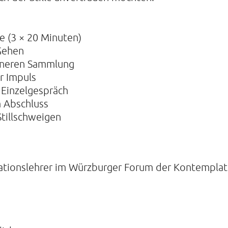
lle (3 × 20 Minuten)
Gehen
nneren Sammlung
er Impuls
 Einzelgespräch
m Abschluss
tillschweigen
tionslehrer im Würzburger Forum der Kontemplati