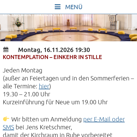
Skip
to
KONTEMPLATION – EINKEHR IN STILLE
content
START
IN STILLE SEIN
SINGEN UND SCHWEIGEN
Montag, 16.11.2026 19:30
BEWEGEN UND TANZEN
KONTEMPLATION – EINKEHR IN STILLE
GOTT UND DAS LEBEN FEIERN
Jeden Montag
HEILKRAFT DES KÖRPERS
(außer an Feiertagen und in den Sommerferien –
alle Termine:
hier
)
STILLE UND SPIEL FÜR KINDER UND
19.30 – 21.00 Uhr
JUGENDLICHE
Kurzeinführung für Neue um 19.00 Uhr
VORTRÄGE
Wir bitten um Anmeldung
per E-Mail oder
KONZERTE
SMS
bei Jens Kretschmer,
ALLE TERMINE
damit der Kirchraum in Ruhe vorbereitet