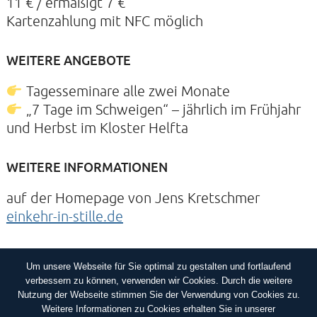
11 € / ermäßigt 7 €
Kartenzahlung mit NFC möglich
WEITERE ANGEBOTE
Tagesseminare alle zwei Monate
„7 Tage im Schweigen“ – jährlich im Frühjahr
und Herbst im Kloster Helfta
WEITERE INFORMATIONEN
auf der Homepage von Jens Kretschmer
einkehr-in-stille.de
Um unsere Webseite für Sie optimal zu gestalten und fortlaufend
IMPRESSUM
DATENSCHUTZERKLÄRUNG
verbessern zu können, verwenden wir Cookies. Durch die weitere
Nutzung der Webseite stimmen Sie der Verwendung von Cookies zu.
Weitere Informationen zu Cookies erhalten Sie in unserer