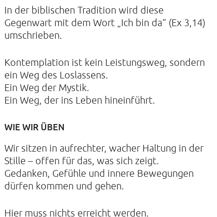
DATENSCHUTZERKLÄRUNG
In der biblischen Tradition wird diese
Gegenwart mit dem Wort „Ich bin da“ (Ex 3,14)
umschrieben.
KIRCHE DER STILLE
Kontemplation ist kein Leistungsweg, sondern
Helenenstraße 14A
ein Weg des Loslassens.
22765 Hamburg
Ein Weg der Mystik.
Tel: 040-21088468
Ein Weg, der ins Leben hineinführt.
WIE WIR ÜBEN
Wir sitzen in aufrechter, wacher Haltung in der
Stille – offen für das, was sich zeigt.
Gedanken, Gefühle und innere Bewegungen
dürfen kommen und gehen.
Hier muss nichts erreicht werden.