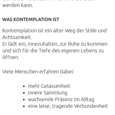
werden kann.
WAS KONTEMPLATION IST
Kontemplation ist ein alter Weg der Stille und
KONTAKTE
Achtsamkeit.
SO KOMMEN SIE ZU UNS
Er lädt ein, innezuhalten, zur Ruhe zu kommen
und sich für die Tiefe des eigenen Lebens zu
UNSER PROFIL
öffnen.
FILM ZUR KIRCHE DER STILLE
FÖRDERVEREIN
Viele Menschen erfahren dabei:
VERMIETUNG
mehr Gelassenheit
NEWSLETTER
innere Sammlung
ARCHIV
wachsende Präsenz im Alltag
eine leise, tragende Verbundenheit
IMPRESSUM