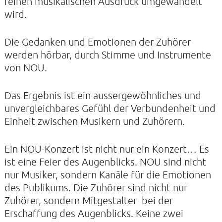
reinen musikalischen Ausdruck umgewandelt
wird.
KONTAKTE
Die Gedanken und Emotionen der Zuhörer
SO KOMMEN SIE ZU UNS
werden hörbar, durch Stimme und Instrumente
von NOU.
UNSER PROFIL
FILM ZUR KIRCHE DER STILLE
Das Ergebnis ist ein aussergewöhnliches und
FÖRDERVEREIN
unvergleichbares Gefühl der Verbundenheit und
Einheit zwischen Musikern und Zuhörern.
VERMIETUNG
NEWSLETTER
Ein NOU-Konzert ist nicht nur ein Konzert… Es
ARCHIV
ist eine Feier des Augenblicks. NOU sind nicht
nur Musiker, sondern Kanäle für die Emotionen
IMPRESSUM
des Publikums. Die Zuhörer sind nicht nur
DATENSCHUTZERKLÄRUNG
Zuhörer, sondern Mitgestalter bei der
Erschaffung des Augenblicks. Keine zwei