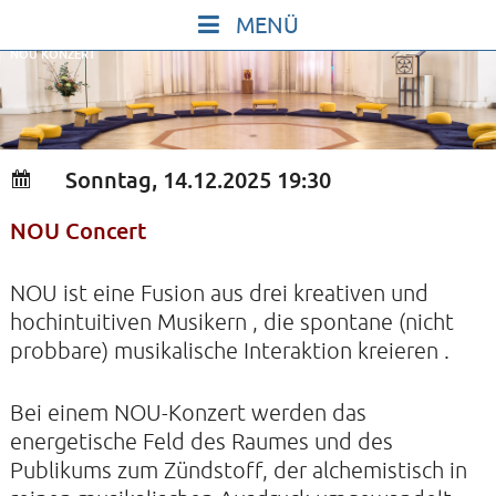
Skip
to
NOU KONZERT
content
START
IN STILLE SEIN
SINGEN UND SCHWEIGEN
Sonntag, 14.12.2025 19:30
BEWEGEN UND TANZEN
NOU Concert
GOTT UND DAS LEBEN FEIERN
HEILKRAFT DES KÖRPERS
NOU ist eine Fusion aus drei kreativen und
STILLE UND SPIEL FÜR KINDER UND
hochintuitiven Musikern , die spontane (nicht
probbare) musikalische Interaktion kreieren .
JUGENDLICHE
VORTRÄGE
Bei einem NOU-Konzert werden das
KONZERTE
energetische Feld des Raumes und des
Publikums zum Zündstoff, der alchemistisch in
ALLE TERMINE