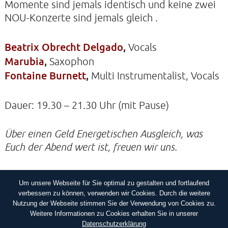
Momente sind jemals identisch und keine zwei
NOU-Konzerte sind jemals gleich .
KIRCHE DER STILLE
Beatrix Obrecht Delgado
,
Vocals
Helenenstraße 14A
22765 Hamburg
Marubia
,
Saxophon
Tel: 040-21088468
Fontaine Burnett
,
Multi Instrumentalist, Vocals
Dauer: 19.30 – 21.30 Uhr (mit Pause)
Über einen Geld Energetischen Ausgleich, was
Euch der Abend wert ist, freuen wir uns.
Um unsere Webseite für Sie optimal zu gestalten und fortlaufend
IMPRESSUM
DATENSCHUTZERKLÄRUNG
verbessern zu können, verwenden wir Cookies. Durch die weitere
Nutzung der Webseite stimmen Sie der Verwendung von Cookies zu.
Weitere Informationen zu Cookies erhalten Sie in unserer
Datenschutzerklärung