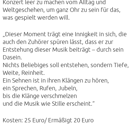
Konzert leer zu machen vom Alltag und
Weltgeschehen, um ganz Ohr zu sein für das,
was gespielt werden will.
KIRCHE DER STILLE
Helenenstraße 14A
„Dieser Moment trägt eine Innigkeit in sich, die
22765 Hamburg
auch den Zuhörer spüren lässt, dass er zur
Tel: 040-21088468
Entstehung dieser Musik beiträgt – durch sein
Dasein.
Nichts Beliebiges soll entstehen, sondern Tiefe,
Weite, Reinheit.
Ein Sehnen ist in ihren Klängen zu hören,
ein Sprechen, Rufen, Jubeln,
bis die Klänge verschmelzen
und die Musik wie Stille erscheint.“
Kosten: 25 Euro/ Ermäßigt 20 Euro