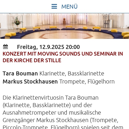
Skip
to
KONZERT MIT MOVING SOUNDS (TARA BOUMAN UND MARKUS STOCKHAUSEN
content
START
IN STILLE SEIN
SINGEN UND SCHWEIGEN
Freitag, 12.9.2025 20:00
BEWEGEN UND TANZEN
KONZERT MIT MOVING SOUNDS UND SEMINAR IN
DER KIRCHE DER STILLE
GOTT UND DAS LEBEN FEIERN
HEILKRAFT DES KÖRPERS
Tara Bouman
Klarinette, Bassklarinette
Markus Stockhausen
Trompete, Flügelhorn
STILLE UND SPIEL FÜR KINDER UND
JUGENDLICHE
Die Klarinettenvirtuosin Tara Bouman
VORTRÄGE
(Klarinette, Bassklarinette) und der
Ausnahmetrompeter und musikalische
KONZERTE
Grenzgänger Markus Stockhausen (Trompete,
ALLE TERMINE
Piccolo-Trompete, Flügelhorn) spielen seit dem