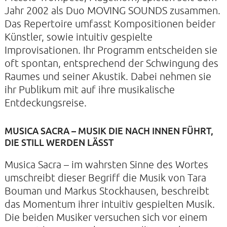
Jahr 2002 als Duo
MOVING
SOUNDS
zusammen.
Das Repertoire umfasst Kompositionen beider
Künstler, sowie intuitiv gespielte
KONTAKTE
Improvisationen. Ihr Programm entscheiden sie
SO KOMMEN SIE ZU UNS
oft spontan, entsprechend der Schwingung des
Raumes und seiner Akustik. Dabei nehmen sie
UNSER PROFIL
ihr Publikum mit auf ihre musikalische
FILM ZUR KIRCHE DER STILLE
Entdeckungsreise.
FÖRDERVEREIN
MUSICA SACRA – MUSIK DIE NACH INNEN FÜHRT,
VERMIETUNG
DIE STILL WERDEN LÄSST
NEWSLETTER
Musica Sacra – im wahrsten Sinne des Wortes
ARCHIV
umschreibt dieser Begriff die Musik von Tara
IMPRESSUM
Bouman und Markus Stockhausen, beschreibt
das Momentum ihrer intuitiv gespielten Musik.
DATENSCHUTZERKLÄRUNG
Die beiden Musiker versuchen sich vor einem