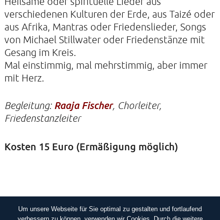
Heilsame oder spirituelle Lieder aus
verschiedenen Kulturen der Erde, aus Taizé oder
aus Afrika, Mantras oder Friedenslieder, Songs
KONTAKTE
von Michael Stillwater oder Friedenstänze mit
SO KOMMEN SIE ZU UNS
Gesang im Kreis.
UNSER PROFIL
Mal einstimmig, mal mehrstimmig, aber immer
mit Herz.
FILM ZUR KIRCHE DER STILLE
FÖRDERVEREIN
Begleitung:
Raaja Fischer
, Chorleiter,
VERMIETUNG
Friedenstanzleiter
NEWSLETTER
Kosten 15 Euro (Ermäßigung möglich)
ARCHIV
IMPRESSUM
DATENSCHUTZERKLÄRUNG
Um unsere Webseite für Sie optimal zu gestalten und fortlaufend
IMPRESSUM
DATENSCHUTZERKLÄRUNG
verbessern zu können, verwenden wir Cookies. Durch die weitere