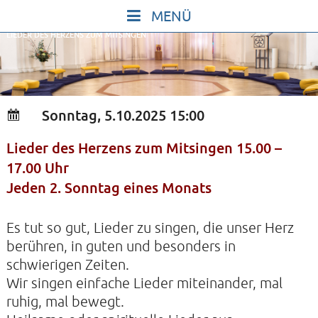
Skip
to
LIEDER DES HERZENS ZUM MITSINGEN
content
START
IN STILLE SEIN
SINGEN UND SCHWEIGEN
Sonntag, 5.10.2025 15:00
BEWEGEN UND TANZEN
Lieder des Herzens zum Mitsingen 15.00 –
GOTT UND DAS LEBEN FEIERN
17.00 Uhr
HEILKRAFT DES KÖRPERS
Jeden 2. Sonntag eines Monats
STILLE UND SPIEL FÜR KINDER UND
Es tut so gut, Lieder zu singen, die unser Herz
JUGENDLICHE
berühren, in guten und besonders in
VORTRÄGE
schwierigen Zeiten.
KONZERTE
Wir singen einfache Lieder miteinander, mal
ruhig, mal bewegt.
ALLE TERMINE