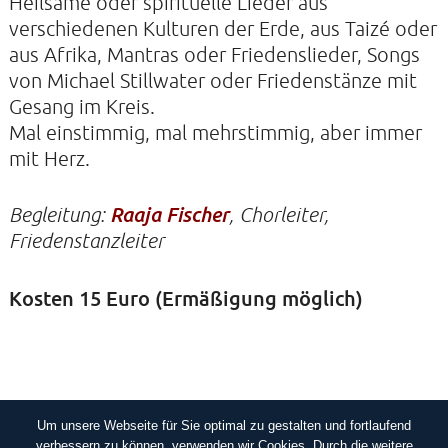
Heilsame oder spirituelle Lieder aus
verschiedenen Kulturen der Erde, aus Taizé oder
aus Afrika, Mantras oder Friedenslieder, Songs
KONTAKTE
von Michael Stillwater oder Friedenstänze mit
SO KOMMEN SIE ZU UNS
Gesang im Kreis.
UNSER PROFIL
Mal einstimmig, mal mehrstimmig, aber immer
mit Herz.
FILM ZUR KIRCHE DER STILLE
FÖRDERVEREIN
Begleitung:
Raaja Fischer
, Chorleiter,
VERMIETUNG
Friedenstanzleiter
NEWSLETTER
Kosten 15 Euro (Ermäßigung möglich)
ARCHIV
IMPRESSUM
DATENSCHUTZERKLÄRUNG
Um unsere Webseite für Sie optimal zu gestalten und fortlaufend
IMPRESSUM
DATENSCHUTZERKLÄRUNG
verbessern zu können, verwenden wir Cookies. Durch die weitere