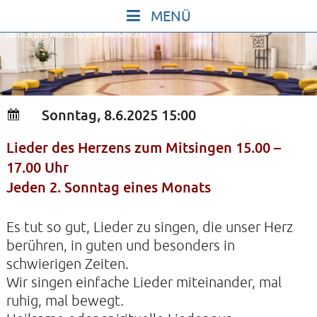
Skip
to
LIEDER DES HERZENS ZUM MITSINGEN
content
START
IN STILLE SEIN
SINGEN UND SCHWEIGEN
Sonntag, 8.6.2025 15:00
BEWEGEN UND TANZEN
Lieder des Herzens zum Mitsingen 15.00 –
GOTT UND DAS LEBEN FEIERN
17.00 Uhr
HEILKRAFT DES KÖRPERS
Jeden 2. Sonntag eines Monats
STILLE UND SPIEL FÜR KINDER UND
Es tut so gut, Lieder zu singen, die unser Herz
JUGENDLICHE
berühren, in guten und besonders in
VORTRÄGE
schwierigen Zeiten.
KONZERTE
Wir singen einfache Lieder miteinander, mal
ruhig, mal bewegt.
ALLE TERMINE