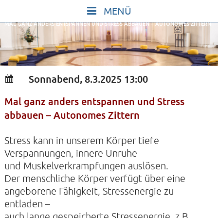
Skip
to
MAL GANZ ANDERS ENTSPANNEN UND STRESS ABBAUEN – AUTONOMES ZITTERN
content
START
IN STILLE SEIN
SINGEN UND SCHWEIGEN
Sonnabend, 8.3.2025 13:00
BEWEGEN UND TANZEN
Mal ganz anders entspannen und Stress
GOTT UND DAS LEBEN FEIERN
abbauen – Autonomes Zittern
HEILKRAFT DES KÖRPERS
STILLE UND SPIEL FÜR KINDER UND
Stress kann in unserem Körper tiefe
Verspannungen, innere Unruhe
JUGENDLICHE
und Muskelverkrampfungen auslösen.
VORTRÄGE
Der menschliche Körper verfügt über eine
angeborene Fähigkeit, Stressenergie zu
KONZERTE
entladen –
ALLE TERMINE
auch lange gespeicherte Stressenergie, z.B.