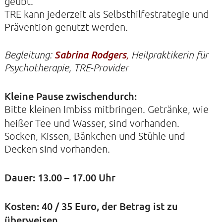
geübt.
TRE kann jederzeit als Selbsthilfestrategie und
Prävention genutzt werden.
KIRCHE DER STILLE
Begleitung:
Sabrina Rodgers
,
Heilpraktikerin für
Helenenstraße 14A
Psychotherapie,
TRE-Provider
22765 Hamburg
Tel: 040-21088468
Kleine Pause zwischendurch:
Bitte kleinen Imbiss mitbringen. Getränke, wie
heißer Tee und Wasser, sind vorhanden.
Socken, Kissen, Bänkchen und Stühle und
Decken sind vorhanden.
Dauer: 13.00 – 17.00 Uhr
Kosten: 40 / 35 Euro, der Betrag ist zu
überweisen.