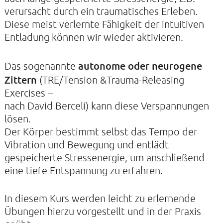
verursacht durch ein traumatisches Erleben.
Diese meist verlernte Fähigkeit der intuitiven
Entladung können wir wieder aktivieren.
KONTAKTE
autonome oder neurogene
Das sogenannte
SO KOMMEN SIE ZU UNS
Zittern
(TRE/Tension &Trauma-Releasing
UNSER PROFIL
Exercises –
FILM ZUR KIRCHE DER STILLE
nach David Berceli) kann diese Verspannungen
lösen.
FÖRDERVEREIN
Der Körper bestimmt selbst das Tempo der
VERMIETUNG
Vibration und Bewegung und entlädt
gespeicherte Stressenergie, um anschließend
NEWSLETTER
eine tiefe Entspannung zu erfahren.
ARCHIV
IMPRESSUM
In diesem Kurs werden leicht zu erlernende
Übungen hierzu vorgestellt und in der Praxis
DATENSCHUTZERKLÄRUNG