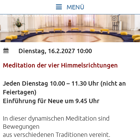
Skip
to
MEDITATION DER VIER HIMMELSRICHTUNGEN
content
START
IN STILLE SEIN
SINGEN UND SCHWEIGEN
Dienstag, 16.2.2027 10:00
BEWEGEN UND TANZEN
Meditation der vier Himmelsrichtungen
GOTT UND DAS LEBEN FEIERN
HEILKRAFT DES KÖRPERS
Jeden Dienstag 10.00 – 11.30 Uhr (nicht an
STILLE UND SPIEL FÜR KINDER UND
Feiertagen)
JUGENDLICHE
Einführung für Neue um 9.45 Uhr
VORTRÄGE
In dieser dynamischen Meditation sind
KONZERTE
Bewegungen
ALLE TERMINE
aus verschiedenen Traditionen vereint.