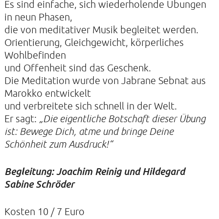
Es sind einfache, sich wiederholende Übungen
in neun Phasen,
die von meditativer Musik begleitet werden.
KONTAKTE
Orientierung, Gleichgewicht, körperliches
SO KOMMEN SIE ZU UNS
Wohlbefinden
UNSER PROFIL
und Offenheit sind das Geschenk.
Die Meditation wurde von Jabrane Sebnat aus
FILM ZUR KIRCHE DER STILLE
Marokko entwickelt
FÖRDERVEREIN
und verbreitete sich schnell in der Welt.
VERMIETUNG
Er sagt:
„Die eigentliche Botschaft dieser Übung
ist: Bewege Dich, atme und bringe Deine
NEWSLETTER
Schönheit zum Ausdruck!“
ARCHIV
IMPRESSUM
Begleitung: Joachim Reinig und Hildegard
Sabine Schröder
DATENSCHUTZERKLÄRUNG
Kosten 10 / 7 Euro