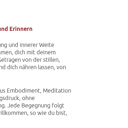
 DER STILLE
und Erinnern
traße 14A
mburg
dung und innerer Weite
21088468
mmen, dich mit deinem
tragen von der stillen,
nd dich nähren lassen, von
 aus Embodiment, Meditation
ngsdruck, ohne
ng. Jede Begegnung folgt
llkommen, so wie du bist,