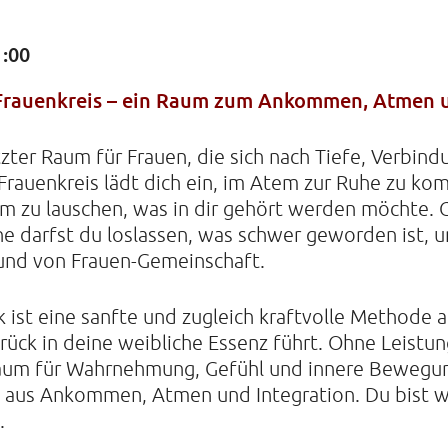
1:00
KIRCHE
Frauenkreis – ein Raum zum Ankommen, Atmen 
Helenens
22765 Ha
tzter Raum für Frauen, die sich nach Tiefe, Verbin
Tel: 040-
Frauenkreis lädt dich ein, im Atem zur Ruhe zu ko
 zu lauschen, was in dir gehört werden möchte. Ge
e darfst du loslassen, was schwer geworden ist, u
und von Frauen-Gemeinschaft.
 ist eine sanfte und zugleich kraftvolle Methode
rück in deine weibliche Essenz führt. Ohne Leistu
 Raum für Wahrnehmung, Gefühl und innere Bewegu
aus Ankommen, Atmen und Integration. Du bist wi
.