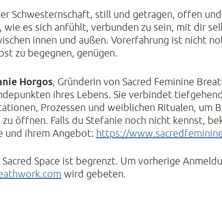
der Schwesternschaft, still und getragen, offen un
 wie es sich anfühlt, verbunden zu sein, mit dir s
ischen innen und außen. Vorerfahrung ist nicht no
elbst zu begegnen, genügen.
anie Horgos
, Gründerin von Sacred Feminine Breath
ndepunkten ihres Lebens. Sie verbindet
tiefgehend
ionen, Prozessen und weiblichen Ritualen, um Bl
 zu öffnen. Falls du Stefanie noch nicht kennst, b
e und ihrem Angebot: 
https://www.sacredfeminin
r Sacred Space ist begrenzt. Um vorherige Anmeld
reathwork.com
wird gebeten.