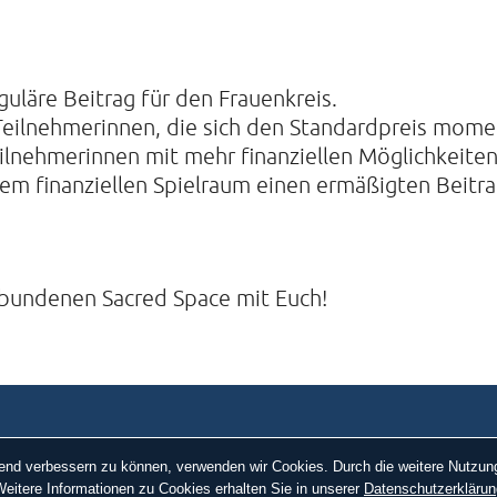
guläre Beitrag für den Frauenkreis.
 Teilnehmerinnen, die sich den Standardpreis mome
Teilnehmerinnen mit mehr finanziellen Möglichkeiten
em finanziellen Spielraum einen ermäßigten Beitr
rbundenen Sacred Space mit Euch!
ufend verbessern zu können, verwenden wir Cookies. Durch die weitere Nutz
eitere Informationen zu Cookies erhalten Sie in unserer
Datenschutzerklärun