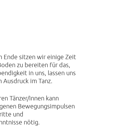
 DER STILLE
traße 14A
mburg
21088468
Ende sitzen wir einige Zeit
Boden zu bereiten für das,
ndigkeit in uns, lassen uns
n Ausdruck im Tanz.
ren Tänzer/innen kann
 eigenen Bewegungsimpulsen
ritte und
ntnisse nötig.