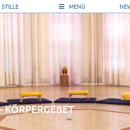
 STILLE
NE
KONT
SO KO
UNSER
FILM Z
FÖRDE
VERMI
ICHE
NEWSL
ARCHI
– KÖRPERGEBET
IMPRE
DATE