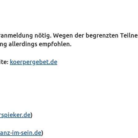
oranmeldung nötig. Wegen der begrenzten Teiln
ng allerdings empfohlen.
ite:
koerpergebet.de
spieker.de
)
tanz-im-sein.de
)