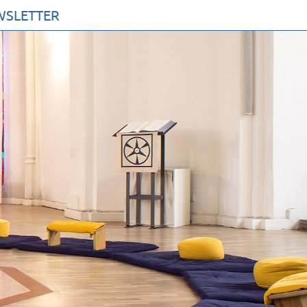
WSLETTER
AKTE
MMEN SIE ZU UNS
 PROFIL
UR KIRCHE DER STILLE
RVEREIN
ETUNG
ETTER
V
SSUM
NSCHUTZERKLÄRUNG