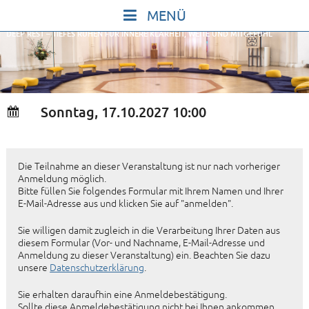
Skip
to
DEEP REST – TIEFES RUHEN FÜR INNERE KLARHEIT, WEITE UND MITGEFÜHL
content
START
IN STILLE SEIN
SINGEN UND SCHWEIGEN
Sonntag, 17.10.2027 10:00
BEWEGEN UND TANZEN
GOTT UND DAS LEBEN FEIERN
Die Teilnahme an dieser Veranstaltung ist nur nach vorheriger
HEILKRAFT DES KÖRPERS
Anmeldung möglich.
Bitte füllen Sie folgendes Formular mit Ihrem Namen und Ihrer
STILLE UND SPIEL FÜR KINDER UND
E-Mail-Adresse aus und klicken Sie auf "anmelden".
JUGENDLICHE
Sie willigen damit zugleich in die Verarbeitung Ihrer Daten aus
diesem Formular (Vor- und Nachname, E-Mail-Adresse und
VORTRÄGE
Anmeldung zu dieser Veranstaltung) ein. Beachten Sie dazu
unsere
Datenschutzerklärung
.
KONZERTE
ALLE TERMINE
Sie erhalten daraufhin eine Anmeldebestätigung.
Sollte diese Anmeldebestätigung nicht bei Ihnen ankommen,