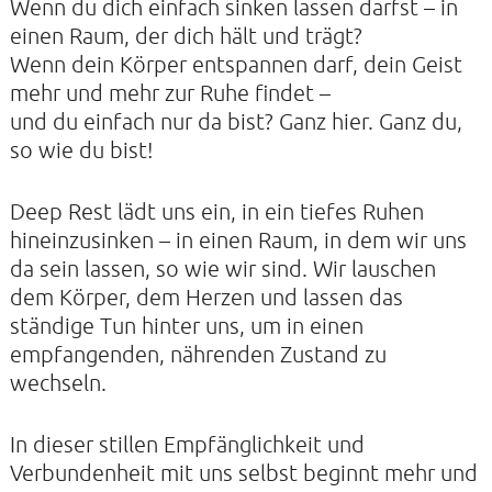
Wenn du dich einfach sinken lassen darfst – in
IMPRESSUM
einen Raum, der dich hält und trägt?
DATENSCHUTZERKLÄRUNG
Wenn dein Körper entspannen darf, dein Geist
mehr und mehr zur Ruhe findet –
und du einfach nur da bist? Ganz hier. Ganz du,
so wie du bist!
KIRCHE DER STILLE
Deep Rest lädt uns ein, in ein tiefes Ruhen
Helenenstraße 14A
22765 Hamburg
hineinzusinken – in einen Raum, in dem wir uns
Tel: 040-21088468
da sein lassen, so wie wir sind. Wir lauschen
dem Körper, dem Herzen und lassen das
ständige Tun hinter uns, um in einen
empfangenden, nährenden Zustand zu
wechseln.
In dieser stillen Empfänglichkeit und
Verbundenheit mit uns selbst beginnt mehr und