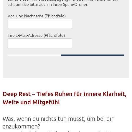
schauen Sie bitte auch in Ihren Spam-Ordner.
Vor- und Nachname (Pflichtfeld)
Ihre E-Mail-Adresse (Pflichtfeld)
KONTAKTE
SO KOMMEN SIE ZU UNS
UNSER PROFIL
FILM ZUR KIRCHE DER STILLE
FÖRDERVEREIN
Deep Rest – Tiefes Ruhen für innere Klarheit,
Weite und Mitgefühl
VERMIETUNG
NEWSLETTER
Was, wenn du nichts tun musst, um bei dir
ARCHIV
anzukommen?