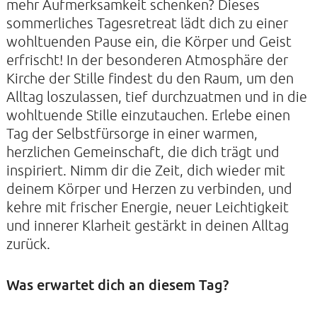
mehr Aufmerksamkeit schenken? Dieses
DATENSCHUTZERKLÄRUNG
sommerliches Tagesretreat lädt dich zu einer
wohltuenden Pause ein, die Körper und Geist
erfrischt! In der besonderen Atmosphäre der
Kirche der Stille findest du den Raum, um den
Alltag loszulassen, tief durchzuatmen und in die
KIRCHE DER STILLE
wohltuende Stille einzutauchen. Erlebe einen
Helenenstraße 14A
Tag der Selbstfürsorge in einer warmen,
22765 Hamburg
Tel: 040-21088468
herzlichen Gemeinschaft, die dich trägt und
inspiriert. Nimm dir die Zeit, dich wieder mit
deinem Körper und Herzen zu verbinden, und
kehre mit frischer Energie, neuer Leichtigkeit
und innerer Klarheit gestärkt in deinen Alltag
zurück.
Was erwartet dich an diesem Tag?