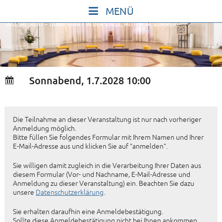
Skip
to
TAGESRETREAT – TANKE KRAFT IN DER STILLE, MITTEN IM SOMMER!
content
START
IN STILLE SEIN
SINGEN UND SCHWEIGEN
Sonnabend, 1.7.2028 10:00
BEWEGEN UND TANZEN
GOTT UND DAS LEBEN FEIERN
Die Teilnahme an dieser Veranstaltung ist nur nach vorheriger
HEILKRAFT DES KÖRPERS
Anmeldung möglich.
Bitte füllen Sie folgendes Formular mit Ihrem Namen und Ihrer
STILLE UND SPIEL FÜR KINDER UND
E-Mail-Adresse aus und klicken Sie auf "anmelden".
JUGENDLICHE
Sie willigen damit zugleich in die Verarbeitung Ihrer Daten aus
diesem Formular (Vor- und Nachname, E-Mail-Adresse und
VORTRÄGE
Anmeldung zu dieser Veranstaltung) ein. Beachten Sie dazu
unsere
Datenschutzerklärung
.
KONZERTE
ALLE TERMINE
Sie erhalten daraufhin eine Anmeldebestätigung.
Sollte diese Anmeldebestätigung nicht bei Ihnen ankommen,