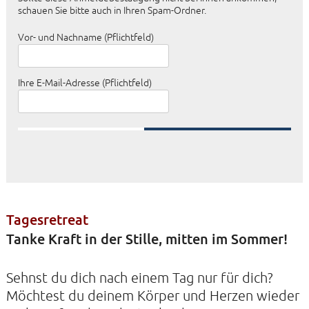
schauen Sie bitte auch in Ihren Spam-Ordner.
Vor- und Nachname (Pflichtfeld)
Ihre E-Mail-Adresse (Pflichtfeld)
KONTAKTE
SO KOMMEN SIE ZU UNS
UNSER PROFIL
FILM ZUR KIRCHE DER STILLE
FÖRDERVEREIN
Tagesretreat
VERMIETUNG
Tanke Kraft in der Stille, mitten im Sommer!
NEWSLETTER
Sehnst du dich nach einem Tag nur für dich?
ARCHIV
Möchtest du deinem Körper und Herzen wieder
IMPRESSUM