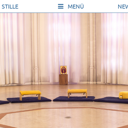
 STILLE
NE
KONT
SO KO
UNSER
FILM Z
FÖRDE
VERMI
ICHE
NEWSL
ARCHI
IMPRE
DATE