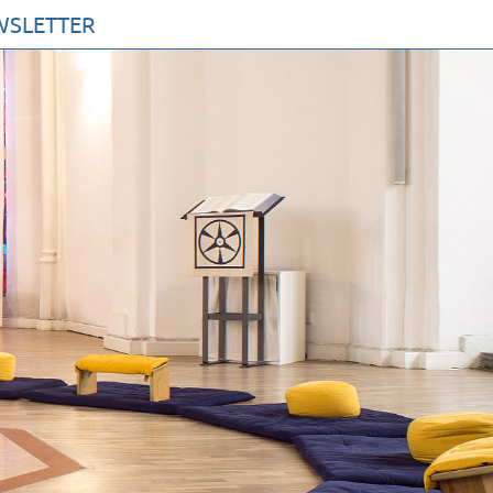
WSLETTER
AKTE
MMEN SIE ZU UNS
 PROFIL
UR KIRCHE DER STILLE
RVEREIN
ETUNG
ETTER
V
SSUM
NSCHUTZERKLÄRUNG