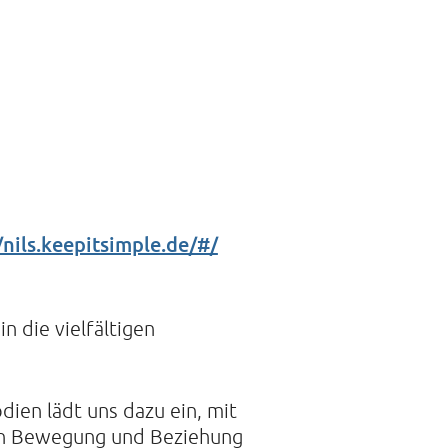
 DER STILLE
traße 14A
mburg
21088468
/nils.keepitsimple.de/#/
n die vielfältigen
ien lädt uns dazu ein, mit
 in Bewegung und Beziehung