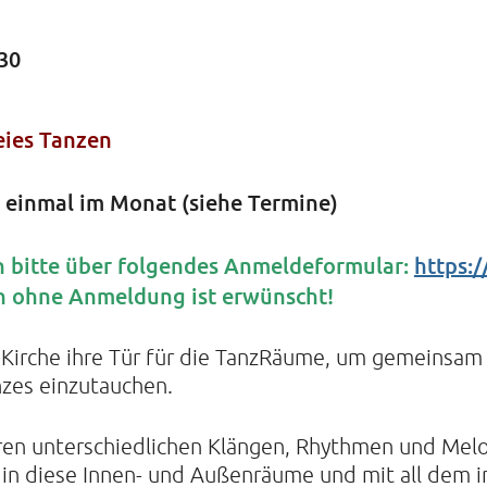
:30
KIRCHE
Helenens
eies Tanzen
22765 Ha
Tel: 040-
einmal im Monat (siehe Termine)
–
 bitte über folgendes Anmeldeformular:
https:/
n ohne Anmeldung ist erwünscht!
Kirche ihre Tür für die TanzRäume, um gemeinsam i
nzes einzutauchen.
ren unterschiedlichen Klängen, Rhythmen und Melod
n in diese Innen- und Außenräume und mit all dem