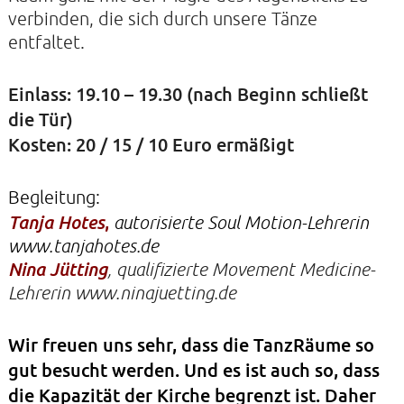
verbinden, die sich durch unsere Tänze
entfaltet.
KIRCHE DER STILLE
Einlass: 19.10 – 19.30 (nach Beginn schließt
Helenenstraße 14A
22765 Hamburg
die Tür)
Tel: 040-21088468
Kosten: 20 / 15 / 10 Euro ermäßigt
Begleitung:
,
Tanja Hotes
autorisierte Soul Motion-Lehrerin
www.tanjahotes.de
Nina Jütting
, qualifizierte Movement Medicine-
Lehrerin www.ninajuetting.de
Wir freuen uns sehr, dass die TanzRäume so
gut besucht werden. Und es ist auch so, dass
die Kapazität der Kirche begrenzt ist. Daher