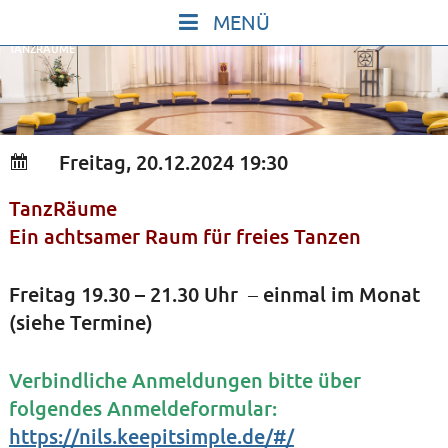
Skip
to
TANZRÄUME
content
START
IN STILLE SEIN
SINGEN UND SCHWEIGEN
Freitag, 20.12.2024 19:30
BEWEGEN UND TANZEN
TanzRäume
GOTT UND DAS LEBEN FEIERN
Ein achtsamer Raum für freies Tanzen
HEILKRAFT DES KÖRPERS
STILLE UND SPIEL FÜR KINDER UND
Freitag 19.30 – 21.30 Uhr
einmal im Monat
–
JUGENDLICHE
(siehe Termine)
VORTRÄGE
Verbindliche Anmeldungen bitte über
KONZERTE
folgendes Anmeldeformular:
ALLE TERMINE
https://nils.keepitsimple.de/#/