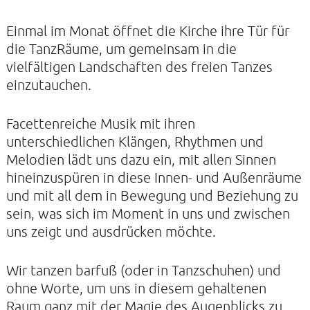
Einmal im Monat öffnet die Kirche ihre Tür für
die TanzRäume, um gemeinsam in die
KONTAKTE
vielfältigen Landschaften des freien Tanzes
SO KOMMEN SIE ZU UNS
einzutauchen.
UNSER PROFIL
Facettenreiche Musik mit ihren
FILM ZUR KIRCHE DER STILLE
unterschiedlichen Klängen, Rhythmen und
FÖRDERVEREIN
Melodien lädt uns dazu ein, mit allen Sinnen
hineinzuspüren in diese Innen- und Außenräume
VERMIETUNG
und mit all dem in Bewegung und Beziehung zu
NEWSLETTER
sein, was sich im Moment in uns und zwischen
uns zeigt und ausdrücken möchte.
ARCHIV
IMPRESSUM
Wir tanzen barfuß (oder in Tanzschuhen) und
DATENSCHUTZERKLÄRUNG
ohne Worte, um uns in diesem gehaltenen
Raum ganz mit der Magie des Augenblicks zu