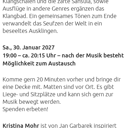
Klangschalen und die zarte Sansula, sowie
Ausflüge in andere Genres ergänzen das
Klangbad. Ein gemeinsames Tönen zum Ende
KIRCHE DER STILLE
verwandelt das Seufzen der Welt in ein
beseeltes Ausklingen.
Helenenstraße 14A
22765 Hamburg
Tel: 040-21088468
Sa., 30. Januar 2027
19:00 – ca. 20:15 Uhr – nach der Musik besteht
Möglichkeit zum Austausch
Komme gern 20 Minuten vorher und bringe dir
eine Decke mit. Matten sind vor Ort. Es gibt
Liege- und Sitzplätze und kann sich gern zur
Musik bewegt werden.
Spenden erbeten!
Kristina Mohr
ist von Jan Garbarek inspiriert