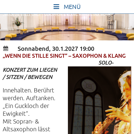
Skip
to
„WENN DIE STILLE SINGT“- SAXOPHON & KLANG MIT KRISTINA MOHR
content
START
IN STILLE SEIN
SINGEN UND SCHWEIGEN
Sonnabend, 30.1.2027 19:00
BEWEGEN UND TANZEN
„WENN DIE STILLE SINGT“ – SAXOPHON & KLANG
SOLO-
GOTT UND DAS LEBEN FEIERN
KONZERT ZUM LIEGEN
HEILKRAFT DES KÖRPERS
/ SITZEN / BEWEGEN
STILLE UND SPIEL FÜR KINDER UND
Innehalten. Berührt
JUGENDLICHE
werden. Auftanken.
„Ein Guckloch der
VORTRÄGE
Ewigkeit“.
KONZERTE
Mit Sopran- &
ALLE TERMINE
Altsaxophon lässt