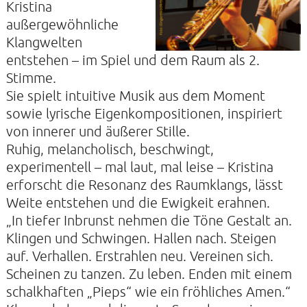
Kristina
außergewöhnliche
Klangwelten
entstehen – im Spiel und dem Raum als 2.
KONTAKTE
Stimme.
SO KOMMEN SIE ZU UNS
Sie spielt intuitive Musik aus dem Moment
UNSER PROFIL
sowie lyrische Eigenkompositionen, inspiriert
von innerer und äußerer Stille.
FILM ZUR KIRCHE DER STILLE
Ruhig, melancholisch, beschwingt,
FÖRDERVEREIN
experimentell – mal laut, mal leise – Kristina
erforscht die Resonanz des Raumklangs, lässt
VERMIETUNG
Weite entstehen und die Ewigkeit erahnen.
NEWSLETTER
„In tiefer Inbrunst nehmen die Töne Gestalt an.
ARCHIV
Klingen und Schwingen. Hallen nach. Steigen
auf. Verhallen. Erstrahlen neu. Vereinen sich.
IMPRESSUM
Scheinen zu tanzen. Zu leben. Enden mit einem
DATENSCHUTZERKLÄRUNG
schalkhaften „Pieps“ wie ein fröhliches Amen.“