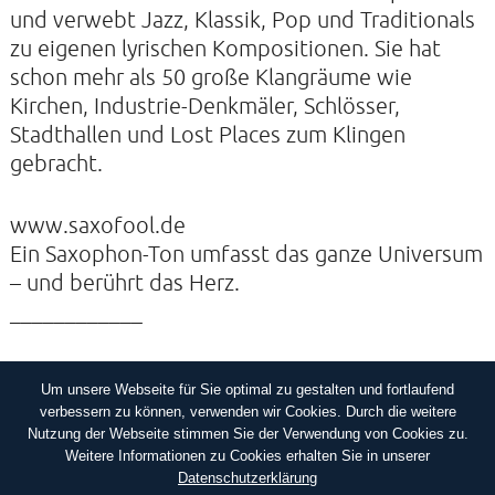
und verwebt Jazz, Klassik, Pop und Traditionals
zu eigenen lyrischen Kompositionen. Sie hat
schon mehr als 50 große Klangräume wie
Kirchen, Industrie-Denkmäler, Schlösser,
Stadthallen und Lost Places zum Klingen
gebracht.
www.saxofool.de
Ein Saxophon-Ton umfasst das ganze Universum
– und berührt das Herz.
____________
Um unsere Webseite für Sie optimal zu gestalten und fortlaufend
IMPRESSUM
DATENSCHUTZERKLÄRUNG
verbessern zu können, verwenden wir Cookies. Durch die weitere
Nutzung der Webseite stimmen Sie der Verwendung von Cookies zu.
Weitere Informationen zu Cookies erhalten Sie in unserer
Datenschutzerklärung