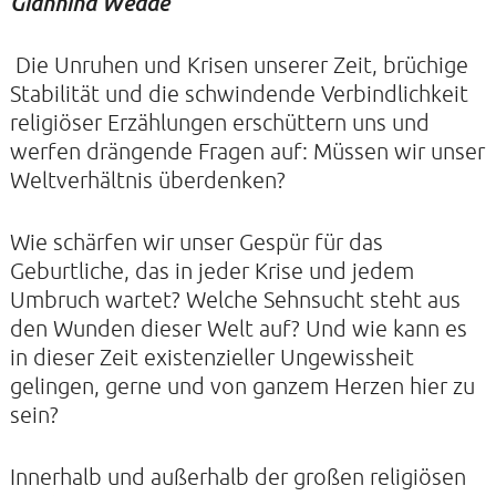
Giannina Wedde
Die Unruhen und Krisen unserer Zeit, brüchige
Stabilität und die schwindende Verbindlichkeit
KONTAKTE
religiöser Erzählungen erschüttern uns und
werfen drängende Fragen auf: Müssen wir unser
SO KOMMEN SIE ZU UNS
Weltverhältnis überdenken?
UNSER PROFIL
FILM ZUR KIRCHE DER STILLE
Wie schärfen wir unser Gespür für das
Geburtliche, das in jeder Krise und jedem
FÖRDERVEREIN
Umbruch wartet? Welche Sehnsucht steht aus
VERMIETUNG
den Wunden dieser Welt auf? Und wie kann es
NEWSLETTER
in dieser Zeit existenzieller Ungewissheit
gelingen, gerne und von ganzem Herzen hier zu
ARCHIV
sein?
IMPRESSUM
DATENSCHUTZERKLÄRUNG
Innerhalb und außerhalb der großen religiösen