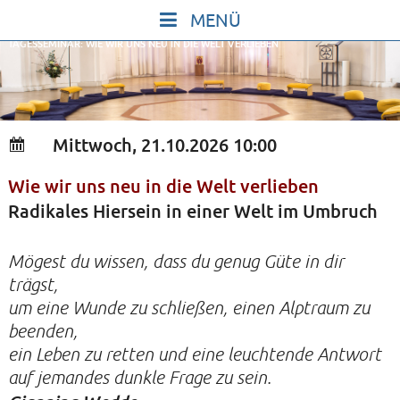
Skip
to
TAGESSEMINAR: WIE WIR UNS NEU IN DIE WELT VERLIEBEN
content
START
IN STILLE SEIN
SINGEN UND SCHWEIGEN
Mittwoch, 21.10.2026 10:00
BEWEGEN UND TANZEN
Wie wir uns neu in die Welt verlieben
GOTT UND DAS LEBEN FEIERN
Radikales Hiersein in einer Welt im Umbruch
HEILKRAFT DES KÖRPERS
STILLE UND SPIEL FÜR KINDER UND
Mögest du wissen, dass du genug Güte in dir
trägst,
JUGENDLICHE
um eine Wunde zu schließen, einen Alptraum zu
VORTRÄGE
beenden,
KONZERTE
ein Leben zu retten und eine leuchtende Antwort
auf jemandes dunkle Frage zu sein.
ALLE TERMINE