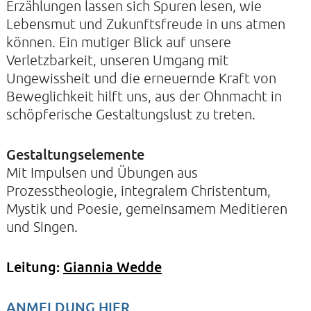
Erzählungen lassen sich Spuren lesen, wie
Lebensmut und Zukunftsfreude in uns atmen
können. Ein mutiger Blick auf unsere
Verletzbarkeit, unseren Umgang mit
KIRCHE DER STILLE
Ungewissheit und die erneuernde Kraft von
Helenenstraße 14A
Beweglichkeit hilft uns, aus der Ohnmacht in
22765 Hamburg
Tel: 040-21088468
schöpferische Gestaltungslust zu treten.
Gestaltungselemente
Mit Impulsen und Übungen aus
Prozesstheologie, integralem Christentum,
Mystik und Poesie, gemeinsamem Meditieren
und Singen.
Leitung:
Giannia Wedde
ANMELDUNG HIER